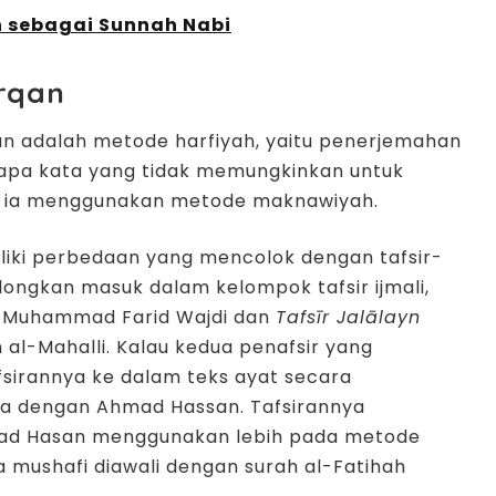
 sebagai Sunnah Nabi
urqan
an adalah metode harfiyah, yaitu penerjemahan
rapa kata yang tidak memungkinkan untuk
a ia menggunakan metode maknawiyah.
iki perbedaan yang mencolok dengan tafsir-
olongkan masuk dalam kelompok tafsir ijmali,
 Muhammad Farid Wajdi dan
Tafsīr Jalālayn
n al-Mahalli. Kalau kedua penafsir yang
sirannya ke dalam teks ayat secara
ya dengan Ahmad Hassan. Tafsirannya
mad Hasan menggunakan lebih pada metode
ra mushafi diawali dengan surah al-Fatihah