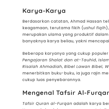
Karya-Karya
Berdasarkan catatan, Ahmad Hassan te
keagamaan, terutama fikih (
ushul fiqih
)
merupakan ulama yang produktif dalam 
banyaknya karya beliau, yakni mencapai 
Beberapa karyanya yang cukup populer
Pengajaran Shalat dan at-Tauhid
,
Isla
Risalah Ahmadiah
,
Bibel Lawan Bibel, 
menerbitkan buku-buku, ia juga rajin m
cukup luas penyebarannya.
Mengenal Tafsir Al-Furqa
Tafsir Quran al-Furqan
adalah karya bes