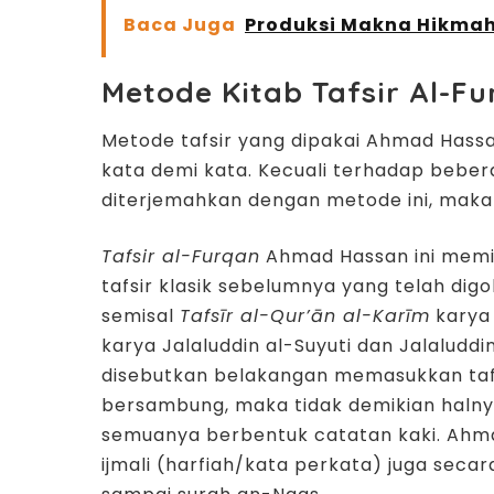
Baca Juga
Produksi Makna Hikmah
Metode Kitab Tafsir Al-F
Metode tafsir yang dipakai Ahmad Hass
kata demi kata. Kecuali terhadap bebe
diterjemahkan dengan metode ini, mak
Tafsir al-Furqan
Ahmad Hassan ini memil
tafsir klasik sebelumnya yang telah dig
semisal
Tafsīr al-Qur’ān al-Karīm
karya
karya Jalaluddin al-Suyuti dan Jalaluddi
disebutkan belakangan memasukkan taf
bersambung, maka tidak demikian haln
semuanya berbentuk catatan kaki. Ah
ijmali (harfiah/kata perkata) juga seca