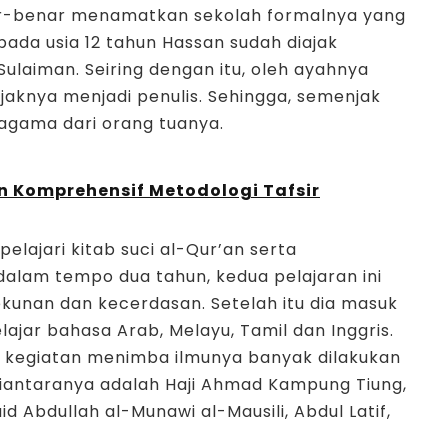
ar-benar menamatkan sekolah formalnya yang
pada usia 12 tahun Hassan sudah diajak
Sulaiman. Seiring dengan itu, oleh ayahnya
aknya menjadi penulis. Sehingga, semenjak
agama dari orang tuanya.
an Komprehensif Metodologi Tafsir
elajari kitab suci al-Qur’an serta
lam tempo dua tahun, kedua pelajaran ini
ekunan dan kecerdasan. Setelah itu dia masuk
ajar bahasa Arab, Melayu, Tamil dan Inggris.
n, kegiatan menimba ilmunya banyak dilakukan
iantaranya adalah Haji Ahmad Kampung Tiung,
Abdullah al-Munawi al-Mausili, Abdul Latif,