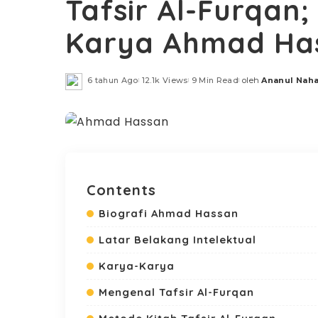
Tafsir Al-Furqan;
Karya Ahmad Ha
6 tahun Ago
12.1k Views
9 Min Read
oleh
Ananul Naha
Posted
by
Contents
Biografi Ahmad Hassan
Latar Belakang Intelektual
Karya-Karya
Mengenal Tafsir Al-Furqan