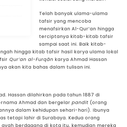
Telah banyak ulama-ulama
tafsir yang mencoba
menafsirkan Al-Qur’an hingga
terciptanya kitab-kitab tafsir
sampai saat ini. Baik kitab-
gah hingga kitab tafsir hasil karya ulama lokal
fsir
Qur’an al-Furqān
karya Ahmad Hassan
a akan kita bahas dalam tulisan ini.
d. Hassan dilahirkan pada tahun 1887 di
 bernama Ahmad dan bergelar
pandit
(orang
nnya dalam kehidupan sehari-hari). Ibunya
s tetapi lahir di Surabaya. Kedua orang
 ayah berdagang di kota itu, kemudian mereka