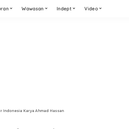
uran
Wawasan
Indept
Video
sir Indonesia Karya Ahmad Hassan