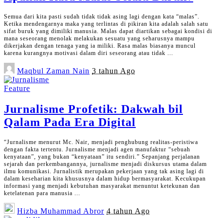
Semua dari kita pasti sudah tidak tidak asing lagi dengan kata “malas”.
Ketika mendengarnya maka yang terlintas di pikiran kita adalah salah satu
sifat buruk yang dimiliki manusia. Malas dapat diartikan sebagai kondisi di
mana seseorang menolak melakukan sesuatu yang seharusnya mampu
dikerjakan dengan tenaga yang ia miliki. Rasa malas biasanya muncul
karena kurangnya motivasi dalam diri seseorang atau tidak
...
Posted
Maqbul Zaman Nain
3 tahun Ago
by
Feature
Jurnalisme Profetik: Dakwah bil
Qalam Pada Era Digital
“Jurnalisme menurut Mc. Nair, menjadi penghubung realitas-peristiwa
dengan fakta tertentu. Jurnalisme menjadi agen manufaktur “sebuah
kenyataan”, yang bukan “kenyataan” itu sendiri.” Sepanjang perjalanan
sejarah dan perkembangannya, jurnalisme menjadi diskursus utama dalam
ilmu komunikasi. Jurnalistik merupakan pekerjaan yang tak asing lagi di
dalam keseharian kita khususnya dalam hidup bermasyarakat. Kecukupan
informasi yang menjadi kebutuhan masyarakat menuntut ketekunan dan
ketelatenan para manusia
...
Posted
Hizba Muhammad Abror
4 tahun Ago
by