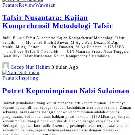
Feature
Review
Wawasan
Tafsir Nusantara: Kajian
Komprehensif Metodologi Tafsir
Judul Buku : Tafsir Nusantara: Kajian Komprehensif Metodologi Tafsir
Penulis : Mohamad Khoiril Anwar, M.Ag., Wely Dozan, M.Ag.,
Maliki, M.Ag. Editor : Dr. Emawati, M.Ag Halaman : 175 ISBN
: 978-623-88168-9-7 Penerbit : UIN Mataram Press, Nusa Tenggara
Barat Buku Tafsir Nusantara: Kajian Komprehensif Metodologi
...
Posted
Cecep Nur Hakim
8 bulan Ago
by
Feature
Inspiring
Potret Kepemimpinan Nabi Sulaiman
Banyak pemahaman yang keliru mengenai arti kepemimpinan. Umumnya,
kepemimpinan dilihat sebagai sebuah kedudukan atau posisi semata. Zaman
sekarang, orang-orang mengira bahwa kepemimpinan adalah otoritas,
penguasaan, kedudukan atau bahkan pusat kekuatan.[1] Akibatnya, banyak
kepemimpinan yang didapatkan dan dijalankan dengan cara tidak etis.
Berbagai kejadian kontradiktif seorang pemimpin telah terjadi atas amanah
kepemimpinannya, seperti halnya pelanggaran etis dengan melakukan
penyalahgunaan kekuasaan dan
...