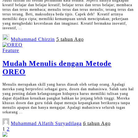
Judul tulisan ini seolah permainan kata semata. Seperti halnya ungkapan
kreatif belajar dan belajar kreatif; belajar terus dan terus belajar; membaca
terus dan terus membaca; menulis terus dan terus menulis; terang terus dan
terus terang. Beti, maksudnya beda tipis. Capek deh! Kreatif artinya
memiliki daya cipta; memiliki kemampuan untuk menciptakan; pekerjaan
yang menghedaki kecerdasan dan imaginasi. Kreatif bermakna inovatif,
inventif,
...
Posted
Muhammad Chirzin
5 tahun Ago
by
Feature
Mudah Menulis dengan Metode
OREO
Menulis merupakan skill yang harus diasah oleh setiap orang. Apalagi
mereka yang berprofesi sebagai guru, dosen dan mahasiswa. Salah satu hal
yang penting dalam kelangsungan hidupnya harus memiliki tulisan yang
dapat dijadikan kenaikan pangkat bahkan ke jenjang lebih tinggi. Mereka
khusus dosen dan guru tidak dapat menuju kepangkatan berikutnya tanpa
menulis apapun dan hanya mengajar. Apalagi mahasiswa seluruh tugas
sekarang
...
Posted
Muhammad Alfatih Suryadilaga
6 tahun Ago
by
1
2