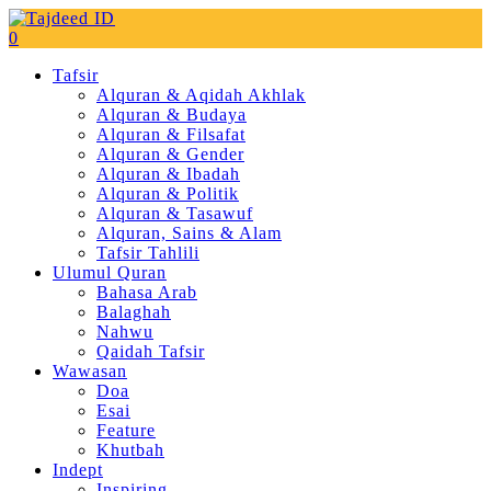
0
Tafsir
Alquran & Aqidah Akhlak
Alquran & Budaya
Alquran & Filsafat
Alquran & Gender
Alquran & Ibadah
Alquran & Politik
Alquran & Tasawuf
Alquran, Sains & Alam
Tafsir Tahlili
Ulumul Quran
Bahasa Arab
Balaghah
Nahwu
Qaidah Tafsir
Wawasan
Doa
Esai
Feature
Khutbah
Indept
Inspiring