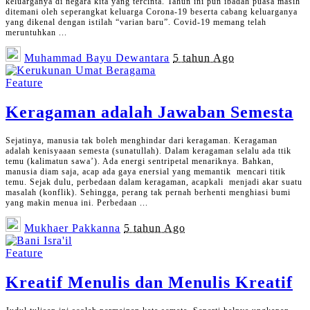
keluarganya di negara kita yang tercinta. Tahun ini pun ibadah puasa masih
ditemani oleh seperangkat keluarga Corona-19 beserta cabang keluarganya
yang dikenal dengan istilah “varian baru”. Covid-19 memang telah
meruntuhkan
...
Posted
Muhammad Bayu Dewantara
5 tahun Ago
by
Feature
Keragaman adalah Jawaban Semesta
Sejatinya, manusia tak boleh menghindar dari keragaman. Keragaman
adalah kenisyaaan semesta (sunatullah). Dalam keragaman selalu ada ttik
temu (kalimatun sawa’). Ada energi sentripetal menariknya. Bahkan,
manusia diam saja, acap ada gaya enersial yang memantik mencari titik
temu. Sejak dulu, perbedaan dalam keragaman, acapkali menjadi akar suatu
masalah (konflik). Sehingga, perang tak pernah berhenti menghiasi bumi
yang makin menua ini. Perbedaan
...
Posted
Mukhaer Pakkanna
5 tahun Ago
by
Feature
Kreatif Menulis dan Menulis Kreatif