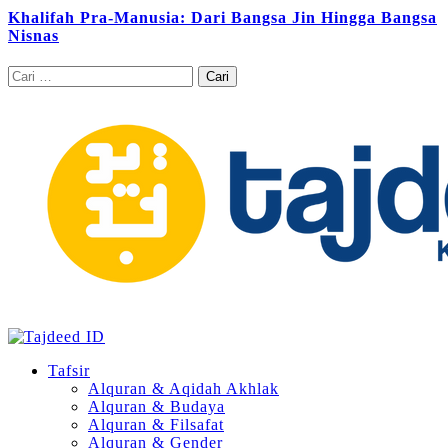
Khalifah Pra-Manusia: Dari Bangsa Jin Hingga Bangsa
Nisnas
Cari
untuk:
Tafsir
Alquran & Aqidah Akhlak
Alquran & Budaya
Alquran & Filsafat
Alquran & Gender