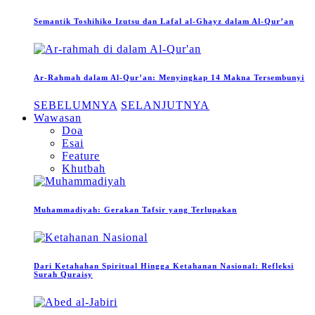
Semantik Toshihiko Izutsu dan Lafal al-Ghayz dalam Al-Qur’an
Ar-Rahmah dalam Al-Qur’an: Menyingkap 14 Makna Tersembunyi
SEBELUMNYA
SELANJUTNYA
Wawasan
Doa
Esai
Feature
Khutbah
Muhammadiyah: Gerakan Tafsir yang Terlupakan
Dari Ketahahan Spiritual Hingga Ketahanan Nasional: Refleksi
Surah Quraisy