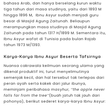
bahasa Arab, dan hanya berselang kurun waktu
tiga tahun dari masa studinya, yaitu dari 1893 M
hingga 1896 M, Ibnu Asyur sudah menjadi guru
besar di Masjid Agung Zaitunah. Beliaupun
merampungkan masa studinya di Masjid Agung
Zaitunah pada tahun 1317 H/1899 M. Sementara itu,
Ibnu Asyur wafat di Tunisia pada bulan Rajab
tahun 1973 M/1393.
Karya-Karya Ibnu Asyur Beserta Tafsirnya
Nuansa cakrawala keilmuan seorang ulama yang
dikenal produktif ini, turut menyelimutinya
semenjak kecil, dan hal tersebut tak terlepas dari
peran ayah serta kakek dari jalur ibunya,
meminjam peribahasa
masyhur, ‘’the apple never
falls far from the tree’’
(buah jatuh tak jauh dari
pohonya), berikut sederet karya-karya Ibnu Asyur: