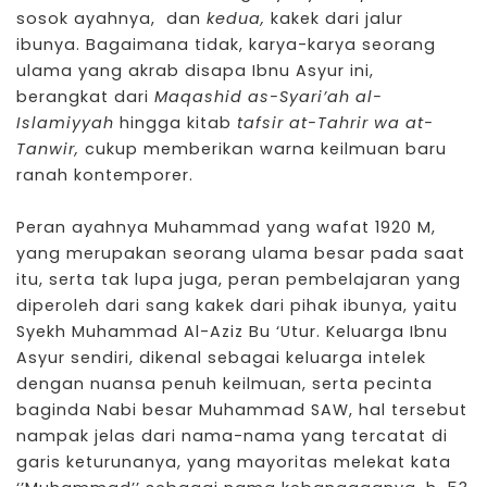
sosok ayahnya, dan
kedua,
kakek dari jalur
ibunya. Bagaimana tidak, karya-karya seorang
ulama yang akrab disapa Ibnu Asyur ini,
berangkat dari
Maqashid as-Syari’ah al-
Islamiyyah
hingga kitab
tafsir at-Tahrir wa at-
Tanwir,
cukup memberikan warna keilmuan baru
ranah kontemporer.
Peran ayahnya Muhammad yang wafat 1920 M,
yang merupakan seorang ulama besar pada saat
itu, serta tak lupa juga, peran pembelajaran yang
diperoleh dari sang kakek dari pihak ibunya, yaitu
Syekh Muhammad Al-Aziz Bu ‘Utur. Keluarga Ibnu
Asyur sendiri, dikenal sebagai keluarga intelek
dengan nuansa penuh keilmuan, serta pecinta
baginda Nabi besar Muhammad SAW, hal tersebut
nampak jelas dari nama-nama yang tercatat di
garis keturunanya, yang mayoritas melekat kata