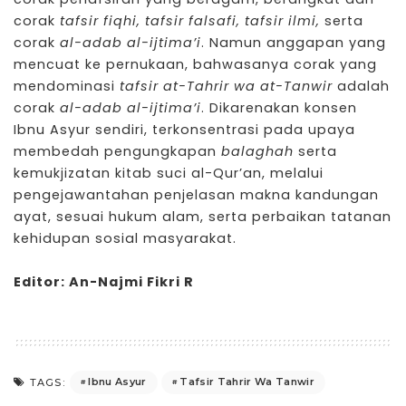
corak
tafsir fiqhi, tafsir falsafi, tafsir ilmi,
serta
corak
al-adab al-ijtima’i
. Namun anggapan yang
mencuat ke pernukaan, bahwasanya corak yang
mendominasi
tafsir at-Tahrir wa at-Tanwir
adalah
corak
al-adab al-ijtima’i
. Dikarenakan konsen
Ibnu Asyur sendiri, terkonsentrasi pada upaya
membedah pengungkapan
balaghah
serta
kemukjizatan kitab suci al-Qur’an, melalui
pengejawantahan penjelasan makna kandungan
ayat, sesuai hukum alam, serta perbaikan tatanan
kehidupan sosial masyarakat.
Editor: An-Najmi Fikri R
Ibnu Asyur
Tafsir Tahrir Wa Tanwir
TAGS: