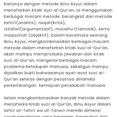
Kaitanya dengan metode Ibnu Asyur dalam
menafsirkan kitab suci al-Qur’an, ia menggunakan
berbagai macam metode, berangkat dari metode
tahlili
(analitis),
naqdi
(kritis),
istidlali
(argumentatif),
maudhu’i
(tematik), serta
maqashidi
(objektif). Dalam kacamata seorang
Ibnu Asyur, mengkombinasikan berbagai macam
metode dalam menafsirkan kitab suci al-Qur’an,
akan mampu memproduksi jawaban dari kitab
suci al-Qur’an, mengenai berbagai macam
problema kehidupan manusia, sekaligus mampu
dijadikan bukti bahwasanya ayat-ayat suci al-
Qur’an selaras dengan pesatnya dinamika
perkembangan kemajuan peradaban manusia.
Selain mengkombinasikan banyak metode dalam
menafsirka kitab suci al-Qur’an, Ibnu Asyur dalam
tafsir at-Tahrir wa at-Tanwir
memilki dimensi
corak penafsiran yang beragam, berangkat dari