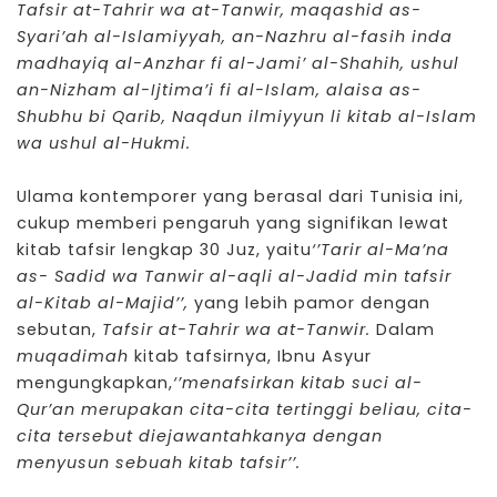
Tafsir at-Tahrir wa at-Tanwir, maqashid as-
Syari’ah al-Islamiyyah, an-Nazhru al-fasih inda
madhayiq al-Anzhar fi al-Jami’ al-Shahih, ushul
an-Nizham al-Ijtima’i fi al-Islam, alaisa as-
Shubhu bi Qarib, Naqdun ilmiyyun li kitab al-Islam
wa ushul al-Hukmi.
Ulama kontemporer yang berasal dari Tunisia ini,
cukup memberi pengaruh yang signifikan lewat
kitab tafsir lengkap 30 Juz, yaitu
‘’Tarir al-Ma’na
as- Sadid wa Tanwir al-aqli al-Jadid min tafsir
al-Kitab al-Majid’’,
yang lebih pamor dengan
sebutan,
Tafsir at-Tahrir wa at-Tanwir.
Dalam
muqadimah
kitab tafsirnya, Ibnu Asyur
mengungkapkan,
‘’menafsirkan kitab suci al-
Qur’an merupakan cita-cita tertinggi beliau, cita-
cita tersebut diejawantahkanya dengan
menyusun sebuah kitab tafsir’’.