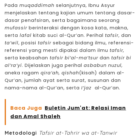
Pada
muqaddimah
selanjutnya, Ibnu Asyur
menjelaskan tentang kajian umum tentang dasar-
dasar penafsiran, serta bagaimana seorang
mufassir
berinteraksi dengan kosa kata, makna,
serta
lafal
kitab suci al-Qur’an. Perihal
tafsir
, dan
ta’wil
, posisi
tafsir
sebagai bidang ilmu, referensi-
referensi yang mesti dipakai dalam ilmu
tafsir,
serta keabsahan
tafsir bi’al-ma’tsur
dan
tafsir bi
al’ra’yi
. Dijelaskan juga perihal
asbabun nuzul,
aneka ragam
qira’ah,
qishah
(kisah) dalam al-
Qur’an, jumlah ayat serta surat, susunan dan
nama-nama al-Qur’an, serta
I’jaz
al-Qur’an.
Baca Juga
Buletin Jum'at: Relasi Iman
dan Amal Shaleh
Metodologi
Tafsir at-Tahrir wa at-Tanwir