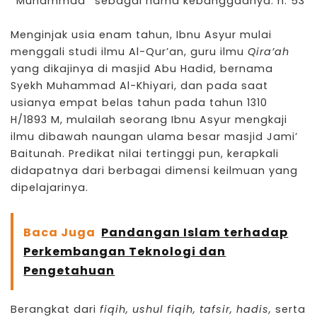
‘’Muhammad’’ sebagai nama kebanggaanya. h. 53
Menginjak usia enam tahun, Ibnu Asyur mulai
menggali studi ilmu Al-Qur’an, guru ilmu
Qira’ah
yang dikajinya di masjid Abu Hadid, bernama
Syekh Muhammad Al-Khiyari, dan pada saat
usianya empat belas tahun pada tahun 1310
H/1893 M, mulailah seorang Ibnu Asyur mengkaji
ilmu dibawah naungan ulama besar masjid Jami’
Baitunah. Predikat nilai tertinggi pun, kerapkali
didapatnya dari berbagai dimensi keilmuan yang
dipelajarinya.
Baca Juga
Pandangan Islam terhadap
Perkembangan Teknologi dan
Pengetahuan
Berangkat dari
fiqih, ushul fiqih, tafsir, hadis,
serta