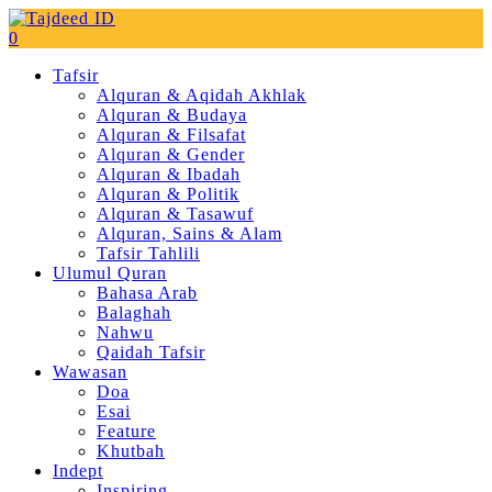
0
Tafsir
Alquran & Aqidah Akhlak
Alquran & Budaya
Alquran & Filsafat
Alquran & Gender
Alquran & Ibadah
Alquran & Politik
Alquran & Tasawuf
Alquran, Sains & Alam
Tafsir Tahlili
Ulumul Quran
Bahasa Arab
Balaghah
Nahwu
Qaidah Tafsir
Wawasan
Doa
Esai
Feature
Khutbah
Indept
Inspiring