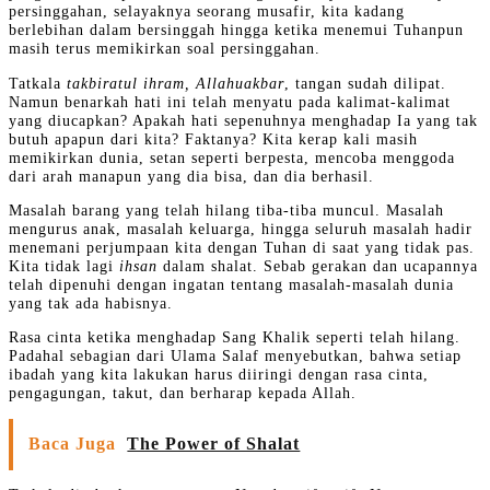
persinggahan, selayaknya seorang musafir, kita kadang
berlebihan dalam bersinggah hingga ketika menemui Tuhanpun
masih terus memikirkan soal persinggahan.
Tatkala
takbiratul ihram, Allahuakbar
, tangan sudah dilipat.
Namun benarkah hati ini telah menyatu pada kalimat-kalimat
yang diucapkan? Apakah hati sepenuhnya menghadap Ia yang tak
butuh apapun dari kita? Faktanya? Kita kerap kali masih
memikirkan dunia, setan seperti berpesta, mencoba menggoda
dari arah manapun yang dia bisa, dan dia berhasil.
Masalah barang yang telah hilang tiba-tiba muncul. Masalah
mengurus anak, masalah keluarga, hingga seluruh masalah hadir
menemani perjumpaan kita dengan Tuhan di saat yang tidak pas.
Kita tidak lagi
ihsan
dalam shalat. Sebab gerakan dan ucapannya
telah dipenuhi dengan ingatan tentang masalah-masalah dunia
yang tak ada habisnya.
Rasa cinta ketika menghadap Sang Khalik seperti telah hilang.
Padahal sebagian dari Ulama Salaf menyebutkan, bahwa setiap
ibadah yang kita lakukan harus diiringi dengan rasa cinta,
pengagungan, takut, dan berharap kepada Allah.
Baca Juga
The Power of Shalat