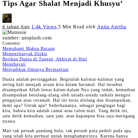
Tips Agar Shalat Menjadi Khusyu’
Posted
6 tahun Ago
1.4k Views
5 Min Read
oleh
Anita Aprilia
by
sumber: unsplash.com
Contents
Memahami Makna Bacaan
Memperbanyak Dzikir
Berikan Dunia di Tangan, Akhirat di Hati
Menghayati
Menjadikan Ilmunya Bermanfaat
Dunia adalah persinggahan. Begitulah kalimat-kalimat yang
sering kali menjadi acuan kita dalam beramal. Hal tersebut
disampaikan Allah lewat kalam-kalam Nya yang indah, kemudian
disampaikan berulang-ulang oleh ustadz-ustadz tatkala mengisi
pengajian atau ceramah. Hal ini terus diulang dan disampaikan,
demi apa? Untuk apa? Sederhananya, sebagai pengingat bagi
kita, bahwa kita adalah camat atau calon mati. Yang detik ini,
satu detik kemudian, satu jam, atau kapanpun bisa saja meregang
nyawa.
Mati tak pernah pandang bulu, tak pernah pula peduli pada apa
yang telah kita perbuat untuk menghampirinya. Karena hanya