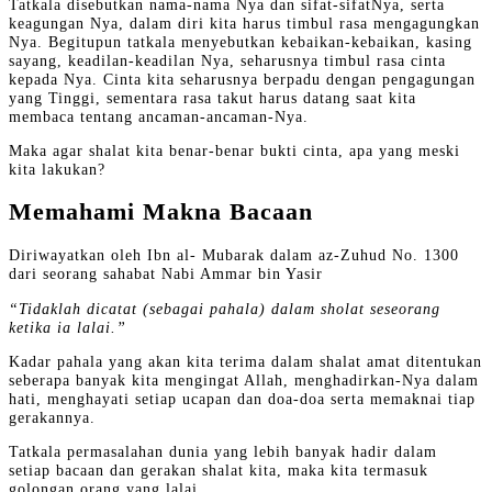
Tatkala disebutkan nama-nama Nya dan sifat-sifatNya, serta
keagungan Nya, dalam diri kita harus timbul rasa mengagungkan
Nya. Begitupun tatkala menyebutkan kebaikan-kebaikan, kasing
sayang, keadilan-keadilan Nya, seharusnya timbul rasa cinta
kepada Nya. Cinta kita seharusnya berpadu dengan pengagungan
yang Tinggi, sementara rasa takut harus datang saat kita
membaca tentang ancaman-ancaman-Nya.
Maka agar shalat kita benar-benar bukti cinta, apa yang meski
kita lakukan?
Memahami Makna Bacaan
Diriwayatkan oleh Ibn al- Mubarak dalam az-Zuhud No. 1300
dari seorang sahabat Nabi Ammar bin Yasir
“Tidaklah dicatat (sebagai pahala) dalam sholat seseorang
ketika ia lalai.”
Kadar pahala yang akan kita terima dalam shalat amat ditentukan
seberapa banyak kita mengingat Allah, menghadirkan-Nya dalam
hati, menghayati setiap ucapan dan doa-doa serta memaknai tiap
gerakannya.
Tatkala permasalahan dunia yang lebih banyak hadir dalam
setiap bacaan dan gerakan shalat kita, maka kita termasuk
golongan orang yang lalai.