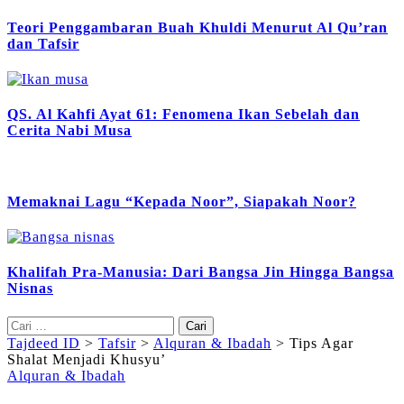
Teori Penggambaran Buah Khuldi Menurut Al Qu’ran
dan Tafsir
QS. Al Kahfi Ayat 61: Fenomena Ikan Sebelah dan
Cerita Nabi Musa
Memaknai Lagu “Kepada Noor”, Siapakah Noor?
Khalifah Pra-Manusia: Dari Bangsa Jin Hingga Bangsa
Nisnas
Cari
untuk:
Tajdeed ID
>
Tafsir
>
Alquran & Ibadah
>
Tips Agar
Shalat Menjadi Khusyu’
Alquran & Ibadah