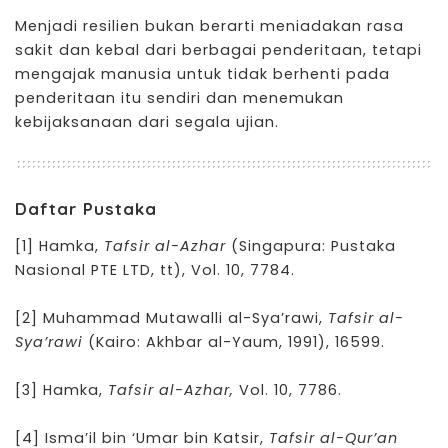
Menjadi resilien bukan berarti meniadakan rasa
sakit dan kebal dari berbagai penderitaan, tetapi
mengajak manusia untuk tidak berhenti pada
penderitaan itu sendiri dan menemukan
kebijaksanaan dari segala ujian.
Daftar Pustaka
[1]
Hamka,
Tafsir al-Azhar
(Singapura: Pustaka
Nasional PTE LTD, tt), Vol. 10, 7784.
[2]
Muhammad Mutawalli al-Sya’rawi,
Tafsir al-
Sya’rawi
(Kairo: Akhbar al-Yaum, 1991), 16599.
[3]
Hamka,
Tafsir al-Azhar,
Vol. 10, 7786.
[4]
Isma’il bin ‘Umar bin Katsir,
Tafsir al-Qur’an