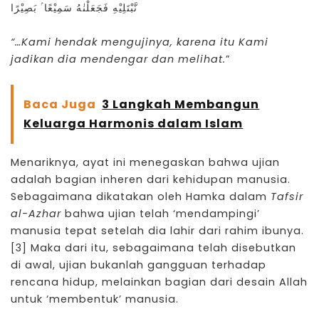
نَّبْتَلِيْهِ فَجَعَلْنٰهُ سَمِيْعًا ۢ بَصِيْرًا
“…Kami hendak mengujinya, karena itu Kami
jadikan dia mendengar dan melihat.
”
Baca Juga
3 Langkah Membangun
Keluarga Harmonis dalam Islam
Menariknya, ayat ini menegaskan bahwa ujian
adalah bagian inheren dari kehidupan manusia.
Sebagaimana dikatakan oleh Hamka dalam
Tafsir
al-Azhar
bahwa ujian telah ‘mendampingi’
manusia tepat setelah dia lahir dari rahim ibunya.
[3]
Maka dari itu, sebagaimana telah disebutkan
di awal, ujian bukanlah gangguan terhadap
rencana hidup, melainkan bagian dari desain Allah
untuk ‘membentuk’ manusia.