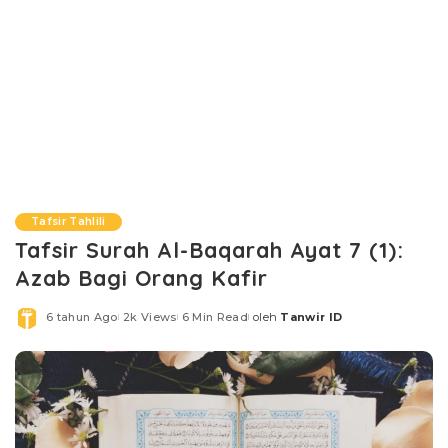
Tafsir Tahlili
Tafsir Surah Al-Baqarah Ayat 7 (1):
Azab Bagi Orang Kafir
6 tahun Ago
2k Views
6 Min Read
oleh
Tanwir ID
Posted
by