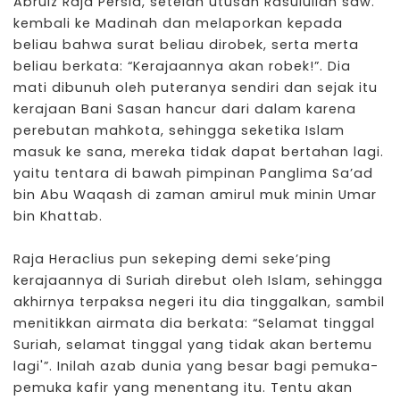
Abruiz Raja Persia, setelah utusan Rasulullah saw.
kembali ke Madinah dan melaporkan kepada
beliau bahwa surat beliau dirobek, serta merta
beliau berkata: “Kerajaannya akan robek!”. Dia
mati dibunuh oleh puteranya sendiri dan sejak itu
kerajaan Bani Sasan hancur dari dalam karena
perebutan mahkota, sehingga seketika Islam
masuk ke sana, mereka tidak dapat bertahan lagi.
yaitu tentara di bawah pimpinan Panglima Sa’ad
bin Abu Waqash di zaman amirul muk minin Umar
bin Khattab.
Raja Heraclius pun sekeping demi seke’ping
kerajaannya di Suriah direbut oleh Islam, sehingga
akhirnya terpaksa negeri itu dia tinggalkan, sambil
menitikkan airmata dia berkata: “Selamat tinggal
Suriah, selamat tinggal yang tidak akan bertemu
lagi'”. Inilah azab dunia yang besar bagi pemuka-
pemuka kafir yang menentang itu. Tentu akan