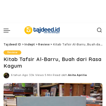
Tajdeed ID
>
Indept
>
Review
>
Kitab Tafsir Al-Barru, Buah dari Rasa Kagum
Review
Kitab Tafsir Al-Barru, Buah dari Rasa
Kagum
6 tahun Ago
3.3k Views
5 Min Read
oleh
Anita Aprilia
Posted
by