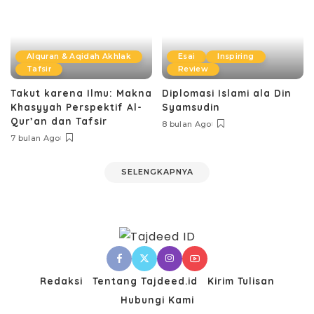
Alquran & Aqidah Akhlak
Esai
Inspiring
Tafsir
Review
Takut karena Ilmu: Makna
Diplomasi Islami ala Din
Khasyyah Perspektif Al-
Syamsudin
Qur’an dan Tafsir
8 bulan Ago
7 bulan Ago
SELENGKAPNYA
Redaksi
Tentang Tajdeed.id
Kirim Tulisan
Hubungi Kami