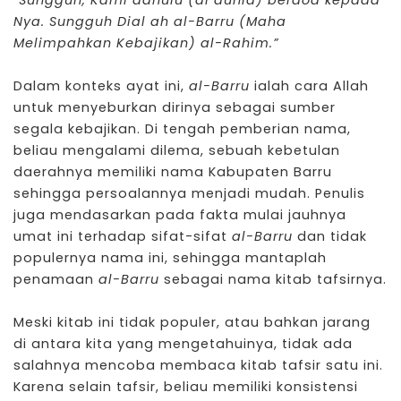
“Sungguh, Kami dahulu (di dunia) berdoa kepada
Nya. Sungguh Dial ah al-Barru (Maha
Melimpahkan Kebajikan) al-Rahim.”
Dalam konteks ayat ini,
al-Barru
ialah cara Allah
untuk menyeburkan dirinya sebagai sumber
segala kebajikan. Di tengah pemberian nama,
beliau mengalami dilema, sebuah kebetulan
daerahnya memiliki nama Kabupaten Barru
sehingga persoalannya menjadi mudah. Penulis
juga mendasarkan pada fakta mulai jauhnya
umat ini terhadap sifat-sifat
al-Barru
dan tidak
populernya nama ini, sehingga mantaplah
penamaan
al-Barru
sebagai nama kitab tafsirnya.
Meski kitab ini tidak populer, atau bahkan jarang
di antara kita yang mengetahuinya, tidak ada
salahnya mencoba membaca kitab tafsir satu ini.
Karena selain tafsir, beliau memiliki konsistensi