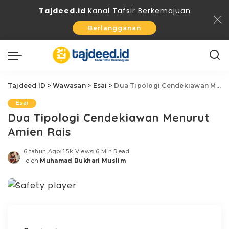
Tajdeed.id
Kanal Tafsir Berkemajuan
Berlangganan
Tajdeed ID
>
Wawasan
>
Esai
>
Dua Tipologi Cendekiawan Menurut Amien Rais
Esai
Dua Tipologi Cendekiawan Menurut
Amien Rais
6 tahun Ago
1.5k Views
6 Min Read
oleh
Muhamad Bukhari Muslim
Posted
by