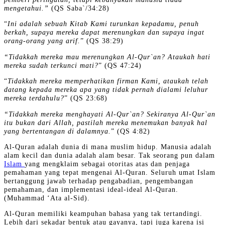
mengetahui.”
(QS Saba`/34:28)
“
Ini adalah sebuah Kitab Kami turunkan kepadamu, penuh
berkah, supaya mereka dapat merenungkan dan supaya ingat
orang-orang yang arif.
” (QS 38:29)
“Tidakkah mereka mau merenungkan Al-Qur`an? Ataukah hati
mereka sudah terkunci mati?
” (QS 47:24)
“
Tidakkah mereka memperhatikan firman Kami, ataukah telah
datang kepada mereka apa yang tidak pernah dialami leluhur
mereka terdahulu?
” (QS 23:68)
“Tidakkah mereka menghayati Al-Qur`an? Sekiranya Al-Qur`an
itu bukan dari Allah, pastilah mereka menemukan banyak hal
yang bertentangan di dalamnya.
” (QS 4:82)
Al-Quran adalah dunia di mana muslim hidup. Manusia adalah
alam kecil dan dunia adalah alam besar. Tak seorang pun dalam
Islam
yang mengklaim sebagai otoritas atas dan penjaga
pemahaman yang tepat mengenai Al-Quran. Seluruh umat Islam
bertanggung jawab terhadap pengabadian, pengembangan
pemahaman, dan implementasi ideal-ideal Al-Quran.
(Muhammad ‘Ata al-Sid).
Al-Quran memiliki keampuhan bahasa yang tak tertandingi.
Lebih dari sekadar bentuk atau gayanya, tapi juga karena isi