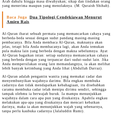
Arab dahulu hingga masa diwahyukan; sikap dan tindakan orang
yang menerima maupun yang menolaknya. (M. Quraish Shihab).
Baca Juga
Dua Tipologi Cendekiawan Menurut
Amien Rais
Al-Quran ibarat sebuah permata yang memancarkan cahaya yang
berbeda-beda sesuai dengan sudut pandang masing-masing
pembacanya. Bila Anda membaca Al-Quran, maknanya akan
jelas, tetapi bila Anda membacanya lagi, akan Anda temukan
pula makna lain yang berbeda dengan makna sebelumnya. Ayat
Al-Quran bagaikan intan: setiap sudutnya memancarkan cahaya
yang berbeda dengan yang terpancar dari sudut-sudut lain. Jika
Anda mempersilakan orang lain memandangnya, ia akan melihat
lebih banyak ketimbang yang Anda lihat (Abdullah Darraz).
Al-Quran adalah pengantin wanita yang memakai cadar dan
menyembunyikan wajahnya darimu. Bila engkau membuka
cadarnya dan tidak mendapatkan kebahagiaan, itu disebabkan
caramu membuka cadar telah menipu dirimu sendiri, sehingga
tampak olehmu ia berwajah buruk. Ia mampu menunjukkan
wajahnya dalam cara apa pun yang disukainya. Apabila engkau
melakukan apa-apa yang disukainya dan mencari kebaikan
darinya, maka ia akan menunjukkan wajah yang sebenarnya,
tanpa perlu kaubuka cadarnya (Jalaluddin Rumi).