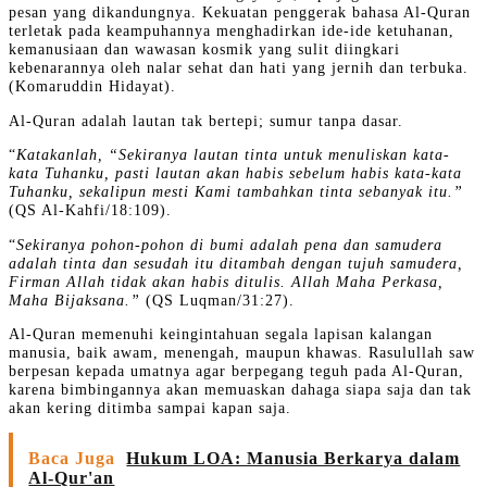
pesan yang dikandungnya. Kekuatan penggerak bahasa Al-Quran
terletak pada keampuhannya menghadirkan ide-ide ketuhanan,
kemanusiaan dan wawasan kosmik yang sulit diingkari
kebenarannya oleh nalar sehat dan hati yang jernih dan terbuka.
(Komaruddin Hidayat).
Al-Quran adalah lautan tak bertepi; sumur tanpa dasar.
“
Katakanlah, “Sekiranya lautan tinta untuk menuliskan kata-
kata Tuhanku, pasti lautan akan habis sebelum habis kata-kata
Tuhanku, sekalipun mesti Kami tambahkan tinta sebanyak itu.”
(QS Al-Kahfi/18:109).
“
Sekiranya pohon-pohon di bumi adalah pena dan samudera
adalah tinta dan sesudah itu ditambah dengan tujuh samudera,
Firman Allah tidak akan habis ditulis. Allah Maha Perkasa,
Maha Bijaksana.”
(QS Luqman/31:27).
Al-Quran memenuhi keingintahuan segala lapisan kalangan
manusia, baik awam, menengah, maupun khawas. Rasulullah saw
berpesan kepada umatnya agar berpegang teguh pada Al-Quran,
karena bimbingannya akan memuaskan dahaga siapa saja dan tak
akan kering ditimba sampai kapan saja.
Baca Juga
Hukum LOA: Manusia Berkarya dalam
Al-Qur'an