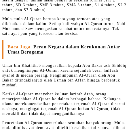
tahun, SD 6 tahun, SMP 3 tahun, SMA 3 tahun, S1 4 tahun, S2 2
tahun, dan S3 3 tahun).
Mula-mula Al-Quran berupa kata yang terucap atau yang
dilekatkan dalam kalbu. Setiap kali wahyu Al-Quran turun, Nabi
Muhammad Saw menugaskan sahabat untuk mencatatnya. Tak
satu ayat pun yang tercecer atau tersisa.
Baca Juga
Peran Negara dalam Kerukunan Antar
Umat Beragama
Umar bin Khaththab mengusulkan kepada Abu Bakar ash-Shiddiq
untuk menghimpun Al-Quran, karena sejumlah besar huffazh
syahid di medan perang. Penghimpunan Al-Quran oleh Abu
Bakar ditindaklanjuti oleh Usman bin Affan hingga berbentuk
mushaf.
Ketika Al-Quran menyebar ke luar Jazirah Arab, orang
menerjemahkan Al-Quran ke dalam berbagai bahasa. Kalangan
ulama merekomendasikan pencetakan terjemah Al-Quran disertai
nashnya, mengingat terjemah Al-Quran bukan Al-Quran; tidak
mewakili dan tidak dapat menggantikannya.
Pencetakan Al-Quran memerlukan sentuhan banyak orang. Mula-
mula ditulis ayat demi ayat, diteliti kesahihan tulisannya, dibuat