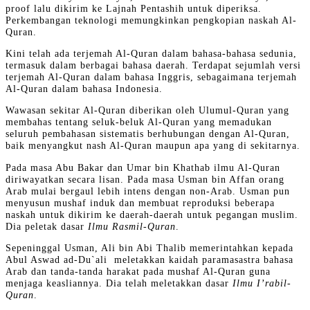
proof lalu dikirim ke Lajnah Pentashih untuk diperiksa.
Perkembangan teknologi memungkinkan pengkopian naskah Al-
Quran.
Kini telah ada terjemah Al-Quran dalam bahasa-bahasa sedunia,
termasuk dalam berbagai bahasa daerah. Terdapat sejumlah versi
terjemah Al-Quran dalam bahasa Inggris, sebagaimana terjemah
Al-Quran dalam bahasa Indonesia.
Wawasan sekitar Al-Quran diberikan oleh Ulumul-Quran yang
membahas tentang seluk-beluk Al-Quran yang memadukan
seluruh pembahasan sistematis berhubungan dengan Al-Quran,
baik menyangkut nash Al-Quran maupun apa yang di sekitarnya.
Pada masa Abu Bakar dan Umar bin Khathab ilmu Al-Quran
diriwayatkan secara lisan. Pada masa Usman bin Affan orang
Arab mulai bergaul lebih intens dengan non-Arab. Usman pun
menyusun mushaf induk dan membuat reproduksi beberapa
naskah untuk dikirim ke daerah-daerah untuk pegangan muslim.
Dia peletak dasar
Ilmu Rasmil-Quran
.
Sepeninggal Usman, Ali bin Abi Thalib memerintahkan kepada
Abul Aswad ad-Du`ali meletakkan kaidah paramasastra bahasa
Arab dan tanda-tanda harakat pada mushaf Al-Quran guna
menjaga keasliannya. Dia telah meletakkan dasar
Ilmu I’rabil-
Quran
.