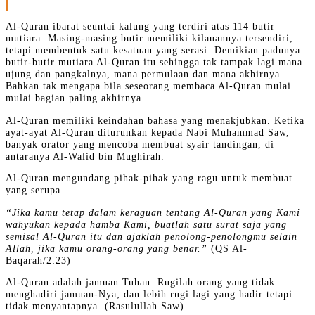
Al-Quran ibarat seuntai kalung yang terdiri atas 114 butir
mutiara. Masing-masing butir memiliki kilauannya tersendiri,
tetapi membentuk satu kesatuan yang serasi. Demikian padunya
butir-butir mutiara Al-Quran itu sehingga tak tampak lagi mana
ujung dan pangkalnya, mana permulaan dan mana akhirnya.
Bahkan tak mengapa bila seseorang membaca Al-Quran mulai
mulai bagian paling akhirnya.
Al-Quran memiliki keindahan bahasa yang menakjubkan. Ketika
ayat-ayat Al-Quran diturunkan kepada Nabi Muhammad Saw,
banyak orator yang mencoba membuat syair tandingan, di
antaranya Al-Walid bin Mughirah.
Al-Quran mengundang pihak-pihak yang ragu untuk membuat
yang serupa.
“Jika kamu tetap dalam keraguan tentang Al-Quran yang Kami
wahyukan kepada hamba Kami, buatlah satu surat saja yang
semisal Al-Quran itu dan ajaklah penolong-penolongmu selain
Allah, jika kamu orang-orang yang benar.”
(QS Al-
Baqarah/2:23)
Al-Quran adalah jamuan Tuhan. Rugilah orang yang tidak
menghadiri jamuan-Nya; dan lebih rugi lagi yang hadir tetapi
tidak menyantapnya. (Rasulullah Saw).