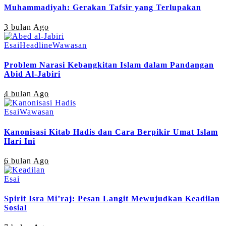
Muhammadiyah: Gerakan Tafsir yang Terlupakan
3 bulan Ago
Esai
Headline
Wawasan
Problem Narasi Kebangkitan Islam dalam Pandangan
Abid Al-Jabiri
4 bulan Ago
Esai
Wawasan
Kanonisasi Kitab Hadis dan Cara Berpikir Umat Islam
Hari Ini
6 bulan Ago
Esai
Spirit Isra Mi’raj: Pesan Langit Mewujudkan Keadilan
Sosial