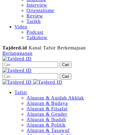
Interview
Orientalisme
Review
Tarikh
Video
Podcast
Talkshow
Tajdeed.id
Kanal Tafsir Berkemajuan
Berlangganan
Cari
untuk:
Cari
untuk:
Tafsir
Alquran & Aqidah Akhlak
Alquran & Budaya
Alquran & Filsafat
Alquran & Gender
Alquran & Ibadah
Alquran & Politik
Alquran & Tasawuf