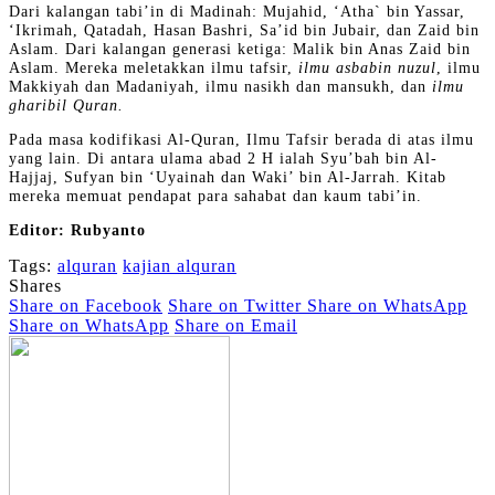
Dari kalangan tabi’in di Madinah: Mujahid, ‘Atha` bin Yassar,
‘Ikrimah, Qatadah, Hasan Bashri, Sa’id bin Jubair, dan Zaid bin
Aslam. Dari kalangan generasi ketiga: Malik bin Anas Zaid bin
Aslam. Mereka meletakkan ilmu tafsir,
ilmu asbabin nuzul
, ilmu
Makkiyah dan Madaniyah, ilmu nasikh dan mansukh, dan
ilmu
gharibil Quran.
Pada masa kodifikasi Al-Quran, Ilmu Tafsir berada di atas ilmu
yang lain. Di antara ulama abad 2 H ialah Syu’bah bin Al-
Hajjaj, Sufyan bin ‘Uyainah dan Waki’ bin Al-Jarrah. Kitab
mereka memuat pendapat para sahabat dan kaum tabi’in.
Editor: Rubyanto
Tags:
alquran
kajian alquran
Shares
Share on Facebook
Share on Twitter
Share on WhatsApp
Share on WhatsApp
Share on Email