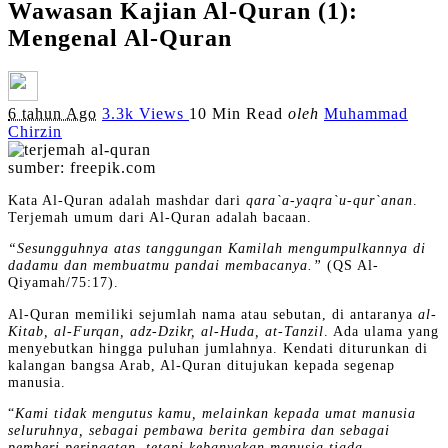
Wawasan Kajian Al-Quran (1):
Mengenal Al-Quran
Posted
6 tahun Ago
3.3k Views
10 Min Read
oleh
Muhammad
by
Chirzin
sumber: freepik.com
Kata Al-Quran adalah mashdar dari
qara`a-yaqra`u-qur`anan
.
Terjemah umum dari Al-Quran adalah bacaan.
“Sesungguhnya atas tanggungan Kamilah mengumpulkannya di
dadamu dan membuatmu pandai membacanya.”
(QS Al-
Qiyamah/75:17).
Al-Quran memiliki sejumlah nama atau sebutan, di antaranya
al-
Kitab, al-Furqan, adz-Dzikr, al-Huda, at-Tanzil
. Ada ulama yang
menyebutkan hingga puluhan jumlahnya. Kendati diturunkan di
kalangan bangsa Arab, Al-Quran ditujukan kepada segenap
manusia.
“
Kami tidak mengutus kamu, melainkan kepada umat manusia
seluruhnya, sebagai pembawa berita gembira dan sebagai
pemberi peringatan, tetapi kebanyakan manusia tiada