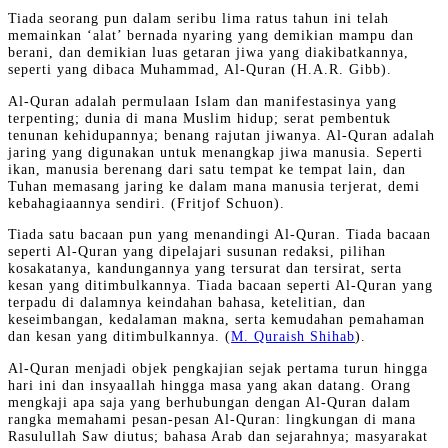
Tiada seorang pun dalam seribu lima ratus tahun ini telah
memainkan ‘alat’ bernada nyaring yang demikian mampu dan
berani, dan demikian luas getaran jiwa yang diakibatkannya,
seperti yang dibaca Muhammad, Al-Quran (H.A.R. Gibb).
Al-Quran adalah permulaan Islam dan manifestasinya yang
terpenting; dunia di mana Muslim hidup; serat pembentuk
tenunan kehidupannya; benang rajutan jiwanya. Al-Quran adalah
jaring yang digunakan untuk menangkap jiwa manusia. Seperti
ikan, manusia berenang dari satu tempat ke tempat lain, dan
Tuhan memasang jaring ke dalam mana manusia terjerat, demi
kebahagiaannya sendiri. (Fritjof Schuon).
Tiada satu bacaan pun yang menandingi Al-Quran. Tiada bacaan
seperti Al-Quran yang dipelajari susunan redaksi, pilihan
kosakatanya, kandungannya yang tersurat dan tersirat, serta
kesan yang ditimbulkannya. Tiada bacaan seperti Al-Quran yang
terpadu di dalamnya keindahan bahasa, ketelitian, dan
keseimbangan, kedalaman makna, serta kemudahan pemahaman
dan kesan yang ditimbulkannya. (
M. Quraish Shihab
).
Al-Quran menjadi objek pengkajian sejak pertama turun hingga
hari ini dan insyaallah hingga masa yang akan datang. Orang
mengkaji apa saja yang berhubungan dengan Al-Quran dalam
rangka memahami pesan-pesan Al-Quran: lingkungan di mana
Rasulullah Saw diutus; bahasa Arab dan sejarahnya; masyarakat