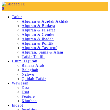
0
Tafsir
Alquran & Aqidah Akhlak
Alquran & Budaya
Alquran & Filsafat
Alquran & Gender
Alquran & Ibadah
Alquran & Politik
Alquran & Tasawuf
Alquran, Sains & Alam
Tafsir Tahlili
Ulumul Quran
Bahasa Arab
Balaghah
Nahwu
Qaidah Tafsir
Wawasan
Doa
Esai
Feature
Khutbah
Indept
Inspiring