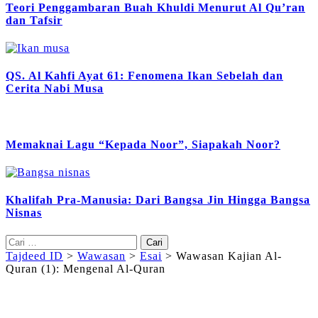
Teori Penggambaran Buah Khuldi Menurut Al Qu’ran
dan Tafsir
QS. Al Kahfi Ayat 61: Fenomena Ikan Sebelah dan
Cerita Nabi Musa
Memaknai Lagu “Kepada Noor”, Siapakah Noor?
Khalifah Pra-Manusia: Dari Bangsa Jin Hingga Bangsa
Nisnas
Cari
untuk:
Tajdeed ID
>
Wawasan
>
Esai
>
Wawasan Kajian Al-
Quran (1): Mengenal Al-Quran