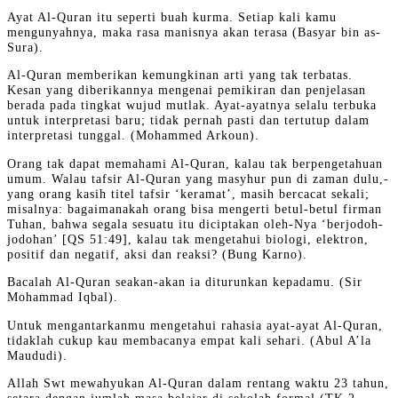
Ayat Al-Quran itu seperti buah kurma. Setiap kali kamu
mengunyahnya, maka rasa manisnya akan terasa (Basyar bin as-
Sura).
Al-Quran memberikan kemungkinan arti yang tak terbatas.
Kesan yang diberikannya mengenai pemikiran dan penjelasan
berada pada tingkat wujud mutlak. Ayat-ayatnya selalu terbuka
untuk interpretasi baru; tidak pernah pasti dan tertutup dalam
interpretasi tunggal. (Mohammed Arkoun).
Orang tak dapat memahami Al-Quran, kalau tak berpengetahuan
umum. Walau tafsir Al-Quran yang masyhur pun di zaman dulu,-
yang orang kasih titel tafsir ‘keramat’, masih bercacat sekali;
misalnya: bagaimanakah orang bisa mengerti betul-betul firman
Tuhan, bahwa segala sesuatu itu diciptakan oleh-Nya ‘berjodoh-
jodohan’ [QS 51:49], kalau tak mengetahui biologi, elektron,
positif dan negatif, aksi dan reaksi? (Bung Karno).
Bacalah Al-Quran seakan-akan ia diturunkan kepadamu. (Sir
Mohammad Iqbal).
Untuk mengantarkanmu mengetahui rahasia ayat-ayat Al-Quran,
tidaklah cukup kau membacanya empat kali sehari. (Abul A’la
Maududi).
Allah Swt mewahyukan Al-Quran dalam rentang waktu 23 tahun,
setara dengan jumlah masa belajar di sekolah formal (TK 2