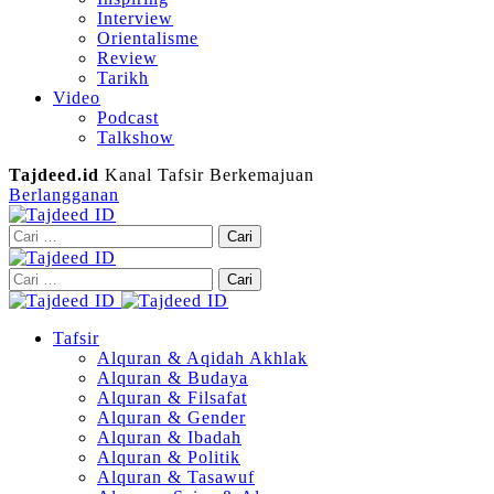
Interview
Orientalisme
Review
Tarikh
Video
Podcast
Talkshow
Tajdeed.id
Kanal Tafsir Berkemajuan
Berlangganan
Cari
untuk:
Cari
untuk:
Tafsir
Alquran & Aqidah Akhlak
Alquran & Budaya
Alquran & Filsafat
Alquran & Gender
Alquran & Ibadah
Alquran & Politik
Alquran & Tasawuf