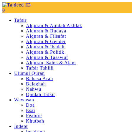
0
Tafsir
Alquran & Aqidah Akhlak
Alquran & Budaya
Alquran & Filsafat
Alquran & Gender
Alquran & Ibadah
Alquran & Politik
Alquran & Tasawuf
Alquran, Sains & Alam
Tafsir Tahlili
Ulumul Quran
Bahasa Arab
Balaghah
Nahwu
Qaidah Tafsir
Wawasan
Doa
Esai
Feature
Khutbah
Indept
Inspiring