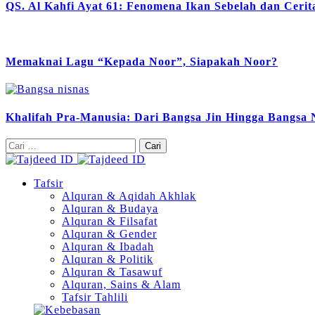
QS. Al Kahfi Ayat 61: Fenomena Ikan Sebelah dan Ceri
Memaknai Lagu “Kepada Noor”, Siapakah Noor?
Khalifah Pra-Manusia: Dari Bangsa Jin Hingga Bangsa 
Cari
untuk:
Tafsir
Alquran & Aqidah Akhlak
Alquran & Budaya
Alquran & Filsafat
Alquran & Gender
Alquran & Ibadah
Alquran & Politik
Alquran & Tasawuf
Alquran, Sains & Alam
Tafsir Tahlili