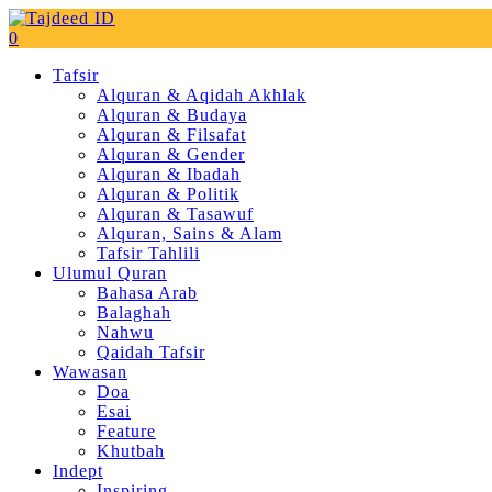
0
Tafsir
Alquran & Aqidah Akhlak
Alquran & Budaya
Alquran & Filsafat
Alquran & Gender
Alquran & Ibadah
Alquran & Politik
Alquran & Tasawuf
Alquran, Sains & Alam
Tafsir Tahlili
Ulumul Quran
Bahasa Arab
Balaghah
Nahwu
Qaidah Tafsir
Wawasan
Doa
Esai
Feature
Khutbah
Indept
Inspiring