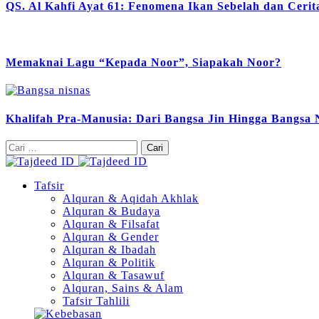
QS. Al Kahfi Ayat 61: Fenomena Ikan Sebelah dan Ceri
Memaknai Lagu “Kepada Noor”, Siapakah Noor?
Khalifah Pra-Manusia: Dari Bangsa Jin Hingga Bangsa 
Cari
untuk:
Tafsir
Alquran & Aqidah Akhlak
Alquran & Budaya
Alquran & Filsafat
Alquran & Gender
Alquran & Ibadah
Alquran & Politik
Alquran & Tasawuf
Alquran, Sains & Alam
Tafsir Tahlili