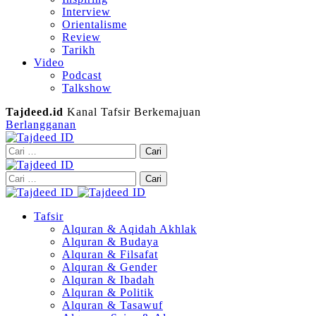
Interview
Orientalisme
Review
Tarikh
Video
Podcast
Talkshow
Tajdeed.id
Kanal Tafsir Berkemajuan
Berlangganan
Cari
untuk:
Cari
untuk:
Tafsir
Alquran & Aqidah Akhlak
Alquran & Budaya
Alquran & Filsafat
Alquran & Gender
Alquran & Ibadah
Alquran & Politik
Alquran & Tasawuf