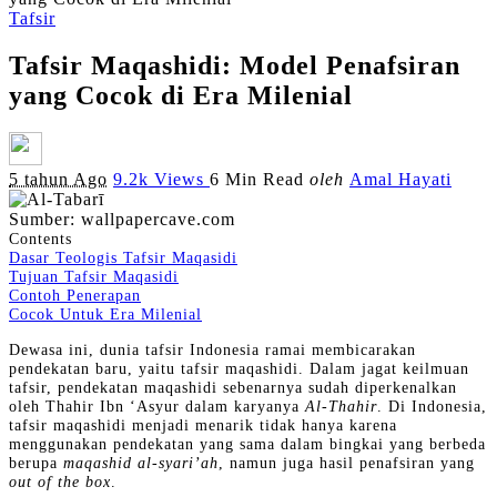
Tafsir
Tafsir Maqashidi: Model Penafsiran
yang Cocok di Era Milenial
Posted
5 tahun Ago
9.2k Views
6 Min Read
oleh
Amal Hayati
by
Sumber: wallpapercave.com
Contents
Dasar Teologis Tafsir Maqasidi
Tujuan Tafsir Maqasidi
Contoh Penerapan
Cocok Untuk Era Milenial
Dewasa ini, dunia tafsir Indonesia ramai membicarakan
pendekatan baru, yaitu tafsir maqashidi. Dalam jagat keilmuan
tafsir, pendekatan maqashidi sebenarnya sudah diperkenalkan
oleh Thahir Ibn ‘Asyur dalam karyanya
Al-Thahir
. Di Indonesia,
tafsir maqashidi menjadi menarik tidak hanya karena
menggunakan pendekatan yang sama dalam bingkai yang berbeda
berupa
maqashid al-syari’ah
, namun juga hasil penafsiran yang
out of the box
.