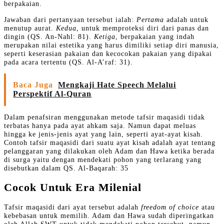
berpakaian.
Jawaban dari pertanyaan tersebut ialah:
Pertama
adalah untuk
menutup aurat.
Kedua
, untuk memproteksi diri dari panas dan
dingin (QS. An-Nahl: 81).
Ketiga
, berpakaian yang indah
merupakan nilai estetika yang harus dimiliki setiap diri manusia,
seperti keserasian pakaian dan kecocokan pakaian yang dipakai
pada acara tertentu (QS. Al-A’raf: 31).
Baca Juga
Mengkaji Hate Speech Melalui
Perspektif Al-Quran
Dalam penafsiran menggunakan metode tafsir maqasidi tidak
terbatas hanya pada ayat ahkam saja. Namun dapat meluas
hingga ke jenis-jenis ayat yang lain, seperti ayat-ayat kisah.
Contoh tafsir maqasidi dari suatu ayat kisah adalah ayat tentang
pelanggaran yang dilakukan oleh Adam dan Hawa ketika berada
di surga yaitu dengan mendekati pohon yang terlarang yang
disebutkan dalam QS. Al-Baqarah: 35
Cocok Untuk Era Milenial
Tafsir maqasidi dari ayat tersebut adalah
freedom of choice
atau
kebebasan untuk memilih. Adam dan Hawa sudah diperingatkan