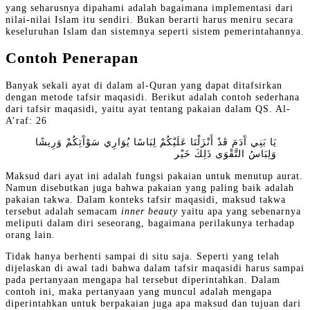
yang seharusnya dipahami adalah bagaimana implementasi dari
nilai-nilai Islam itu sendiri. Bukan berarti harus meniru secara
keseluruhan Islam dan sistemnya seperti sistem pemerintahannya.
Contoh Penerapan
Banyak sekali ayat di dalam al-Quran yang dapat ditafsirkan
dengan metode tafsir maqasidi. Berikut adalah contoh sederhana
dari tafsir maqasidi, yaitu ayat tentang pakaian dalam QS. Al-
A’raf: 26
يَا بَنِي آَدَمَ قَدْ أَنْزَلْنَا عَلَيْكُمْ لِبَاسًا يُوَارِي سَوْآَتِكُمْ وَرِيشًا
وَلِبَاسُ التَّقْوَى ذَلِكَ خَيْر
Maksud dari ayat ini adalah fungsi pakaian untuk menutup aurat.
Namun disebutkan juga bahwa pakaian yang paling baik adalah
pakaian takwa. Dalam konteks tafsir maqasidi, maksud takwa
tersebut adalah semacam
inner beauty
yaitu apa yang sebenarnya
meliputi dalam diri seseorang, bagaimana perilakunya terhadap
orang lain.
Tidak hanya berhenti sampai di situ saja. Seperti yang telah
dijelaskan di awal tadi bahwa dalam tafsir maqasidi harus sampai
pada pertanyaan mengapa hal tersebut diperintahkan. Dalam
contoh ini, maka pertanyaan yang muncul adalah mengapa
diperintahkan untuk berpakaian juga apa maksud dan tujuan dari