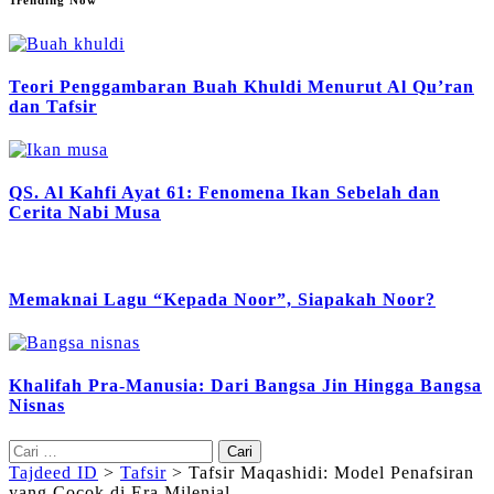
Teori Penggambaran Buah Khuldi Menurut Al Qu’ran
dan Tafsir
QS. Al Kahfi Ayat 61: Fenomena Ikan Sebelah dan
Cerita Nabi Musa
Memaknai Lagu “Kepada Noor”, Siapakah Noor?
Khalifah Pra-Manusia: Dari Bangsa Jin Hingga Bangsa
Nisnas
Cari
untuk:
Tajdeed ID
>
Tafsir
>
Tafsir Maqashidi: Model Penafsiran
yang Cocok di Era Milenial