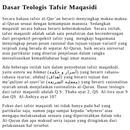
Dasar Teologis
Tafsir Maqasidi
Secara bahasa tafsir al-Qur’an berarti menyingkap makna-makna
al-Quran sesuai dengan kemampuan manusia. Sedangkan
maqasidi
secara bahasa berarti kebermaksudan. Secara istilah,
tafsir maqasidi adalah salah satu penafsiran dan kecenderungan
dari perspektif-perspektif tafsir yang mengkaji bagaimana
menyingkap pesan-pesan rasional dan tujuan-tujuan variatif yang
terpisah yang berada di seputar Al-Quran, baik secara universal
atau partikular yang disertai penjelasan dalam rangka
merealisasikan kemashlahatan bagi umat manusia.
Ada beberapa istilah lain dalam penyebutan tafsir maqashidi,
yaitu
asroru wa hikmat
(أسرار و حكمة) yang berarti rahasia-
rahasia syariat;
ahdzaf
(أهذاف) yang berarti tujuan dan
ma’quliyat al-syari’at
(معقلية الشريعة) yang berarti rasionalitas
syariah untuk menjelaskan rasionalitas al-Quran. Dasar teologis
dari tafsir maqasidi adalah Q.S. Thaha ayat 2, QS. Al-Isra ayat 9
dan QS. Al-Anbiya ayat 107.
Fokus dari tafsir maqasidi ini tidak hanya pada hal yang
partikular saja, namun juga sampai kepada
‘whyness’
atau
mengapa melaksanakan sesuatu yang diperintahkan dalam teks
Al-Quran dan apa maksud serta tujuan yang diinginkan dari
pelaksanaan hal tersebut.