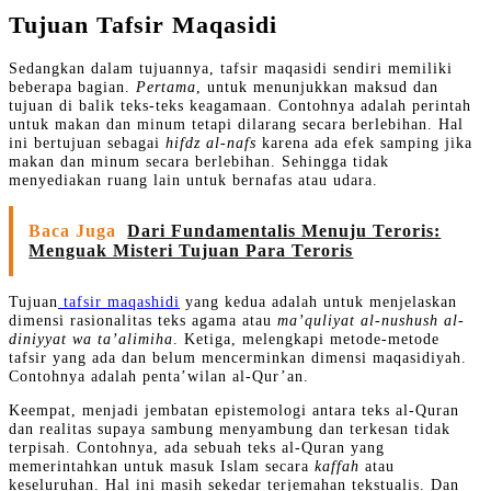
Tujuan Tafsir Maqasidi
Sedangkan dalam tujuannya, tafsir maqasidi sendiri memiliki
beberapa bagian.
Pertama
, untuk menunjukkan maksud dan
tujuan di balik teks-teks keagamaan. Contohnya adalah perintah
untuk makan dan minum tetapi dilarang secara berlebihan. Hal
ini bertujuan sebagai
hifdz al-nafs
karena ada efek samping jika
makan dan minum secara berlebihan. Sehingga tidak
menyediakan ruang lain untuk bernafas atau udara.
Baca Juga
Dari Fundamentalis Menuju Teroris:
Menguak Misteri Tujuan Para Teroris
Tujuan
tafsir maqashidi
yang kedua adalah untuk menjelaskan
dimensi rasionalitas teks agama atau
ma’quliyat al-nushush al-
diniyyat wa ta’alimiha
. Ketiga, melengkapi metode-metode
tafsir yang ada dan belum mencerminkan dimensi maqasidiyah.
Contohnya adalah penta’wilan al-Qur’an.
Keempat, menjadi jembatan epistemologi antara teks al-Quran
dan realitas supaya sambung menyambung dan terkesan tidak
terpisah. Contohnya, ada sebuah teks al-Quran yang
memerintahkan untuk masuk Islam secara
kaffah
atau
keseluruhan. Hal ini masih sekedar terjemahan tekstualis. Dan