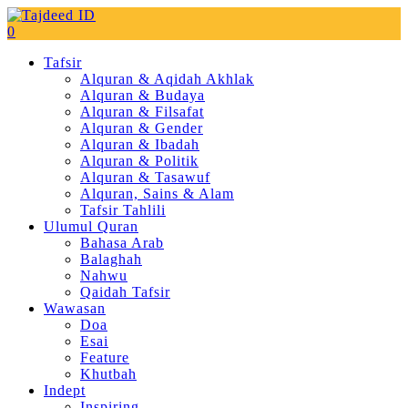
0
Tafsir
Alquran & Aqidah Akhlak
Alquran & Budaya
Alquran & Filsafat
Alquran & Gender
Alquran & Ibadah
Alquran & Politik
Alquran & Tasawuf
Alquran, Sains & Alam
Tafsir Tahlili
Ulumul Quran
Bahasa Arab
Balaghah
Nahwu
Qaidah Tafsir
Wawasan
Doa
Esai
Feature
Khutbah
Indept
Inspiring