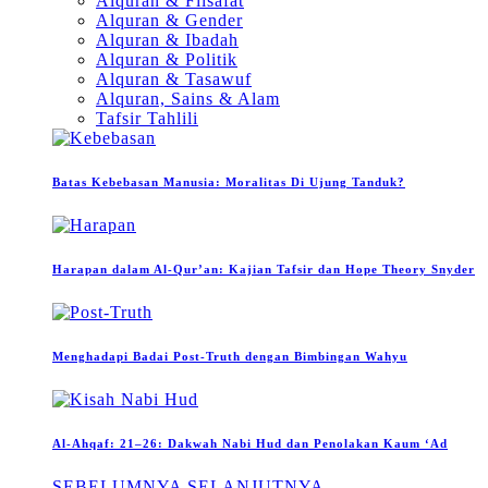
Alquran & Filsafat
Alquran & Gender
Alquran & Ibadah
Alquran & Politik
Alquran & Tasawuf
Alquran, Sains & Alam
Tafsir Tahlili
Batas Kebebasan Manusia: Moralitas Di Ujung Tanduk?
Harapan dalam Al-Qur’an: Kajian Tafsir dan Hope Theory Snyder
Menghadapi Badai Post-Truth dengan Bimbingan Wahyu
Al-Ahqaf: 21–26: Dakwah Nabi Hud dan Penolakan Kaum ‘Ad
SEBELUMNYA
SELANJUTNYA