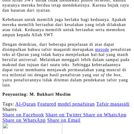
oleh Allah SWT untuk tidak mendekati pohon tersebut, namun
nyatanya mereka berdua tetap mendekatinya. Karena bujuk rayu
dan hasutan dari syaitan.
Kebebasan untuk memilih juga berlaku bagi keduanya. Apakah
mereka memilih bertaubat dari kesalahan yang telah dilakukan
atau tidak. Keduanya memilih untuk bertaubat serta memohon
ampun kepada Allah SWT.
Dengan demikian, dari beberapa penjelasan di atas dapat
disimpulkan bahwa tafsir maqasidi merupakan
metode
penafsiran
teks al-Quran yang tidak hanya menjelaskan hal-hal yang masih
bersifat universal. Melainkan menggali lebih dalam sampai pada
maksud dan tujuan dari suatu teks. Sehingga keberadaannya
dapat turut membantu menjawab permasalahan yang muncul di
era milenial ini dengan hasil penafsiran yang
out of the box
,
yaitu penafsirannya tidak ditemui dalam pendekatan tafsir yang
lain.
Penyunting: M. Bukhari Muslim
Tags:
Al-Quran
Featured
model penafsiran
Tafsir maqasidi
Shares
Share on Facebook
Share on Twitter
Share on WhatsApp
Share on WhatsApp
Share on Email