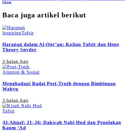
Islam
Baca juga artikel berikut
Inspiring
Tafsir
Harapan dalam Al-Qur’an: Kajian Tafsir dan Hope
Theory Snyder
3 bulan Ago
Alquran & Sosial
Menghadapi Badai Post-Truth dengan Bimbingan
Wahyu
3 bulan Ago
Tafsir
Al-Ahqaf: 21–26: Dakwah Nabi Hud dan Penolakan
Kaum ‘Ad