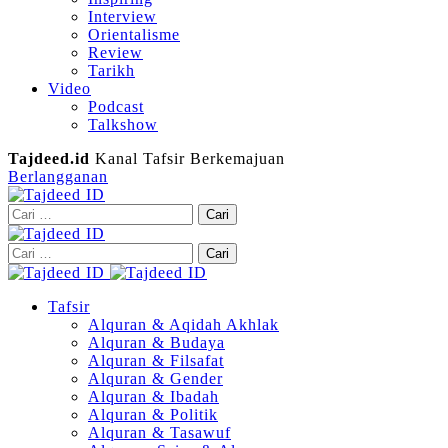
Interview
Orientalisme
Review
Tarikh
Video
Podcast
Talkshow
Tajdeed.id
Kanal Tafsir Berkemajuan
Berlangganan
Cari
untuk:
Cari
untuk:
Tafsir
Alquran & Aqidah Akhlak
Alquran & Budaya
Alquran & Filsafat
Alquran & Gender
Alquran & Ibadah
Alquran & Politik
Alquran & Tasawuf