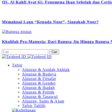
QS. Al Kahfi Ayat 61: Fenomena Ikan Sebelah dan Ceri
Memaknai Lagu “Kepada Noor”, Siapakah Noor?
Khalifah Pra-Manusia: Dari Bangsa Jin Hingga Bangsa 
Cari
untuk:
Tafsir
Alquran & Aqidah Akhlak
Alquran & Budaya
Alquran & Filsafat
Alquran & Gender
Alquran & Ibadah
Alquran & Politik
Alquran & Tasawuf
Alquran, Sains & Alam
Tafsir Tahlili