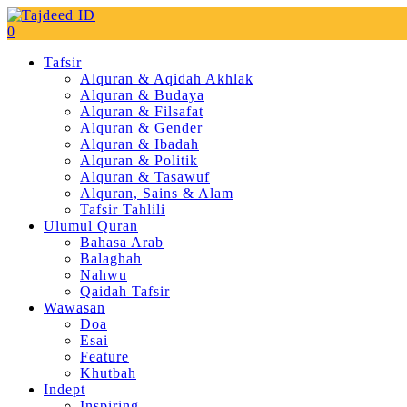
0
Tafsir
Alquran & Aqidah Akhlak
Alquran & Budaya
Alquran & Filsafat
Alquran & Gender
Alquran & Ibadah
Alquran & Politik
Alquran & Tasawuf
Alquran, Sains & Alam
Tafsir Tahlili
Ulumul Quran
Bahasa Arab
Balaghah
Nahwu
Qaidah Tafsir
Wawasan
Doa
Esai
Feature
Khutbah
Indept
Inspiring