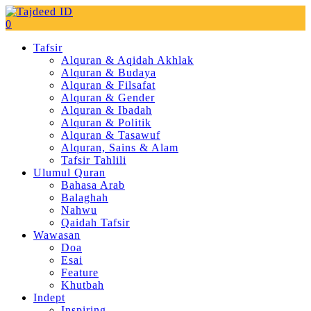
0
Tafsir
Alquran & Aqidah Akhlak
Alquran & Budaya
Alquran & Filsafat
Alquran & Gender
Alquran & Ibadah
Alquran & Politik
Alquran & Tasawuf
Alquran, Sains & Alam
Tafsir Tahlili
Ulumul Quran
Bahasa Arab
Balaghah
Nahwu
Qaidah Tafsir
Wawasan
Doa
Esai
Feature
Khutbah
Indept
Inspiring