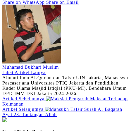
Share on WhatsApp
Share on Email
Muhamad Bukhari Muslim
Lihat Artikel Lainya
Alumni Ilmu Al-Qur'an dan Tafsir UIN Jakarta, Mahasiswa
Pascasarjana Universitas PTIQ Jakarta dan Pendidikan
Kader Ulama Masjid Istiqlal (PKU-MI), Bendahara Umum
DPD IMM DKI Jakarta 2024-2026.
Artikel Sebelumnya
Pengaruh Maksiat Terhadap
Keimanan
Artikel Selanjutnya
Tafsir Surah Al-Baqarah
Ayat 23: Tantangan Allah