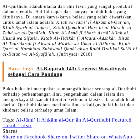
Al-Qurthubi adalah ulama dan ahli fikih yang sangat produktif
dalam menulis. Hal ini dapat dari banyak jumlah buku yang
ditulisnya. Di antara karya-karya beliau yang telah diwariskan
untuk umat Islam adalah:
Kitab Al-Jāmi’ li Ahkām al-Qur’ān,
KItab Syarh al-Taqassi, Kitab Qamah al-Hars bi al-Hars bi al-
Zuhd wa al-Qanā’ah, Kitab Al-Asnā fī Sharh Asmā’ Allah al
Husnā wa Sifatih
,
Kitab
Al-Tidzkār fi Afdalal-Adzhkār
,
Kitab
Al-Tadzhkīrah fi Ahwāl al-Mawtā wa Umūr al-Akhirah
,
Kitab
Qam’ al Harshbial Zuhdwaal Qanā’ ahwa Radd Dzalikal Su’āl bi
al-Kutub wa Al-Syafā’ah.
(Jufriyadi: 2018)
Baca Juga
Al-Baqarah 143: Urgensi Wasatiyyah
sebagai Cara Pandang
Buku-buku ini merupakan sumbangsih besar seorang al-Qurthubi
terhadap perkembangan ilmu pengetahuan dalam Islam dan
memperkaya khazanah literatur keilmuan klasik. Ia adalah buah
dari al-Qurthubi dalam menimba ilmu sekaligus bukti bakti dan
khidmat beliau terhadap umat Islam.
Tags:
Al-Jāmi’ li Ahkām al-Qur’ān
Al-Qurthubi
Featured
Tokoh Tafsir
Shares
Share on Facebook
Share on Twitter
Share on WhatsApp