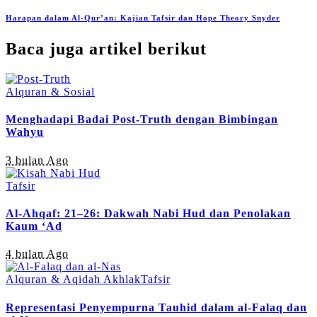
Harapan dalam Al-Qur’an: Kajian Tafsir dan Hope Theory Snyder
Baca juga artikel berikut
Alquran & Sosial
Menghadapi Badai Post-Truth dengan Bimbingan
Wahyu
3 bulan Ago
Tafsir
Al-Ahqaf: 21–26: Dakwah Nabi Hud dan Penolakan
Kaum ‘Ad
4 bulan Ago
Alquran & Aqidah Akhlak
Tafsir
Representasi Penyempurna Tauhid dalam al-Falaq dan