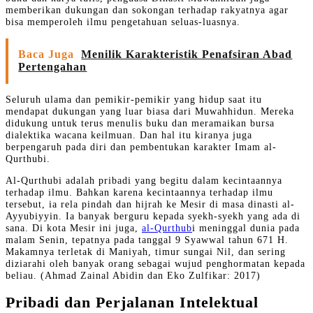
memberikan dukungan dan sokongan terhadap rakyatnya agar
bisa memperoleh ilmu pengetahuan seluas-luasnya.
Baca Juga
Menilik Karakteristik Penafsiran Abad
Pertengahan
Seluruh ulama dan pemikir-pemikir yang hidup saat itu
mendapat dukungan yang luar biasa dari Muwahhidun. Mereka
didukung untuk terus menulis buku dan meramaikan bursa
dialektika wacana keilmuan. Dan hal itu kiranya juga
berpengaruh pada diri dan pembentukan karakter Imam al-
Qurthubi.
Al-Qurthubi adalah pribadi yang begitu dalam kecintaannya
terhadap ilmu. Bahkan karena kecintaannya terhadap ilmu
tersebut, ia rela pindah dan hijrah ke Mesir di masa dinasti al-
Ayyubiyyin. Ia banyak berguru kepada syekh-syekh yang ada di
sana. Di kota Mesir ini juga,
al-Qurthub
i meninggal dunia pada
malam Senin, tepatnya pada tanggal 9 Syawwal tahun 671 H.
Makamnya terletak di Maniyah, timur sungai Nil, dan sering
diziarahi oleh banyak orang sebagai wujud penghormatan kepada
beliau. (Ahmad Zainal Abidin dan Eko Zulfikar: 2017)
Pribadi dan Perjalanan Intelektual