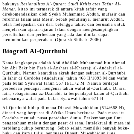
bukunya
Rasionalitas Al-Quran: Studi Kritis atas Tafsir Al-
Manar
, kitab ini termasuk di antara kitab tafsir yang
direkomendasikan oleh Syekh Muhammad Abduh, mufasir dan
reformis Islam asal Mesir. Sebab penulisnya, menurut Abduh,
telah melepaskan diri dari belenggu taklid dan berusaha untuk
menjelaskan ajaran-ajaran Islam dengan mengesampingkan
perselisihan dan perbedaan yang ada dan dinilai dapat
menimbulkan perpecahan. (Quraish Shihab: 2006)
Biografi Al-Qurthubi
Nama lengkapnya adalah Abû Abdillah Muhammad bin Ahmad
bin Abi Bakr bin Farh al-Ansharī al-Khazrajī al-Andalusî al-
Qurthubī. Namun kemudian akrab dengan sebutan al-Qurthubi.
Ia lahir di Cordoba (Andalusia) tahun 468 H/1093 M dan wafat
pada bulan Syawwal tahun 567 H/1172 M. Namun terdapat
perbedaan pendapat mengenai tahun wafat al-Qurthubi. Di sisi
lain, sebagaimana az-Dzahabi, ia berpendapat kalau al-Qurthubi
sebenarnya wafat pada bulan Syawwal tahun 671 H.
Al-Qurthubi hidup di mana Dinasti Muwahhidun (514/668 H),
dinasti yang berpusat di Afrika Utara berkuasa. Pada masa itu
Cordoba menjadi pusat peradaban dunia. Perkembangan ilmu
pengetahuan melaju dengan pesat di sana. Intelektual di masa ini
terbilang cukup beruntung. Sebab selain memiliki banyak buku-
buku dan karya tulis, penguasa Dinasti Muwahhidun juga