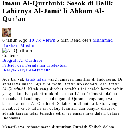
Imam Al-Qurthubi: Sosok di Balik
Lahirnya Al-Jami’ li Ahkam Al-
Qur’an
Posted
6 tahun Ago
10.7k Views
6 Min Read
oleh
Muhamad
by
Bukhari Muslim
Contents
Biografi Al-Qurthubi
Pribadi dan Perjalanan Intelektual
Karya-Karya Al-Qurthubi
Ada banyak
kitab tafsir
yang lumayan familiar di Indonesia. Di
antaranya ialah:
Tafsir Jalalain, Tafsir At-Thabari,
dan
Tafsir
Al-Qurthubi.
Kitab yang disebut terakhir ini adalah karya tafsir
yang cukup banyak dirujuk oleh umat Islam Indonesia dalam
memahami kandungan-kandungan al-Quran. Pengarangnya
bernama Imam Al-Qurthubi. Salah satu di antara faktor yang
membuat kitab tafsir ini cukup familiar dan banyak dirujuk
adalah karena telah tersedia edisi terjemahannya dalam bahasa
Indonesia.
Menariknya, sebagaimana dituturkan Quraish Shihab dalam