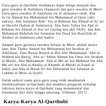
Guru-guru al-Qurthubi setidaknya dapat dibagi menjadi dua:
guru sewaktu di Andalusia (Spanyol) dan guru sewaktu di Mesir.
Guru-guru sewaktu di Andalusia itu di antaranya ialah; Abu
Ja’far Ahmad bin Muhammad bin Muhammad al-Qaisi (ahli
nahwu), Abu Sulaiman Rabi’ bin al-Rahman bin Ahmad al-Sy’ari
al-Qurtubi (hakim di Andalusia), Abu Amir Yahya bin Abd al-
Rahman bin Ahmad al-Asy’ari (teolog dan ahli fikih), dan Abu
Muhmmad Abdullah bin Sulaiman bin Daud bin Hautillah al-
Anshari al-Andalusia (ahli hadis).
Adapun guru-gurunya sewaktu belajar di Mesir adalah antara
lain; Abu Thahir Ahmad bin Muhammad bin Ibrahim al-
Ashfahani, Ibnu Ruwaj Rasyid al-Din Abu Muhammad ‘Abd al-
Wahhab bin Ruwaj, Abu al-‘Abbas Ahmad bin Umar bin Ibrahim
al-Maliki, Abu Muhammad ‘Abd al-Mu’ati bin Mahmud bin Abd
Mu’atti bin Abd al-Khaliq.al-Khamhi al-Maliki al-Faqih al-
Jahid, dan Abu al-Hasan Ali bin Hibatullah bin Salamah al-
Lakhmi al-Misri as-Syafii.
Itulah sederet nama guru-guru yang telah membentuk
intelektualisme al-Qurthubi dan memberi pengaruh terhadap
lahirnya karya-karya al-Qurthubi yang monumental dan
fenomenal dari dulu hingga sekarang. (Othman: 2017)
Karya-Karya Al-Qurthubi