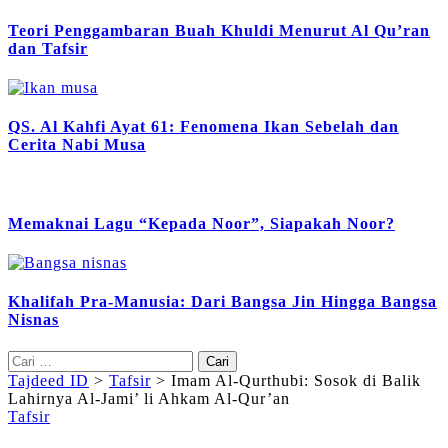
Teori Penggambaran Buah Khuldi Menurut Al Qu’ran
dan Tafsir
QS. Al Kahfi Ayat 61: Fenomena Ikan Sebelah dan
Cerita Nabi Musa
Memaknai Lagu “Kepada Noor”, Siapakah Noor?
Khalifah Pra-Manusia: Dari Bangsa Jin Hingga Bangsa
Nisnas
Cari
untuk:
Tajdeed ID
>
Tafsir
>
Imam Al-Qurthubi: Sosok di Balik
Lahirnya Al-Jami’ li Ahkam Al-Qur’an
Tafsir