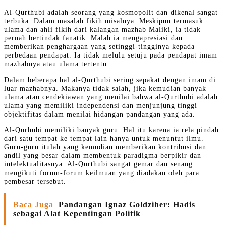
Al-Qurthubi adalah seorang yang kosmopolit dan dikenal sangat
terbuka. Dalam masalah fikih misalnya. Meskipun termasuk
ulama dan ahli fikih dari kalangan mazhab Maliki, ia tidak
pernah bertindak fanatik. Malah ia mengapresiasi dan
memberikan penghargaan yang setinggi-tingginya kepada
perbedaan pendapat. Ia tidak melulu setuju pada pendapat imam
mazhabnya atau ulama tertentu.
Dalam beberapa hal al-Qurthubi sering sepakat dengan imam di
luar mazhabnya. Makanya tidak salah, jika kemudian banyak
ulama atau cendekiawan yang menilai bahwa al-Qurthubi adalah
ulama yang memiliki independensi dan menjunjung tinggi
objektifitas dalam menilai hidangan pandangan yang ada.
Al-Qurhubi memiliki banyak guru. Hal itu karena ia rela pindah
dari satu tempat ke tempat lain hanya untuk menuntut ilmu.
Guru-guru itulah yang kemudian memberikan kontribusi dan
andil yang besar dalam membentuk paradigma berpikir dan
intelektualitasnya. Al-Qurthubi sangat gemar dan senang
mengikuti forum-forum keilmuan yang diadakan oleh para
pembesar tersebut.
Baca Juga
Pandangan Ignaz Goldziher: Hadis
sebagai Alat Kepentingan Politik