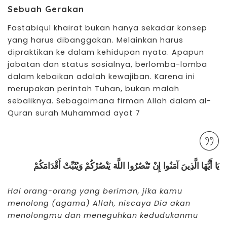
Sebuah Gerakan
Fastabiqul khairat bukan hanya sekadar konsep
yang harus dibanggakan. Melainkan harus
dipraktikan ke dalam kehidupan nyata. Apapun
jabatan dan status sosialnya, berlomba-lomba
dalam kebaikan adalah kewajiban. Karena ini
merupakan perintah Tuhan, bukan malah
sebaliknya. Sebagaimana firman Allah dalam al-
Quran surah Muhammad ayat 7
يَا أَيُّهَا الَّذِينَ آمَنُوا إِنْ تَنْصُرُوا اللَّهَ يَنْصُرْكُمْ وَيُثَبِّتْ أَقْدَامَكُمْ
Hai orang-orang yang beriman, jika kamu
menolong (agama) Allah, niscaya Dia akan
menolongmu dan meneguhkan kedudukanmu