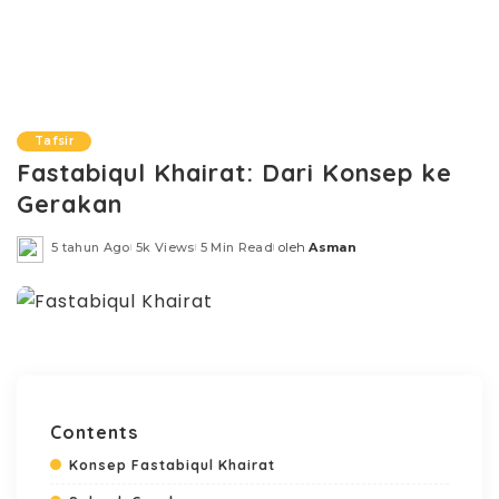
Tafsir
Fastabiqul Khairat: Dari Konsep ke
Gerakan
5 tahun Ago
5k Views
5 Min Read
oleh
Asman
Posted
by
Contents
Konsep Fastabiqul Khairat