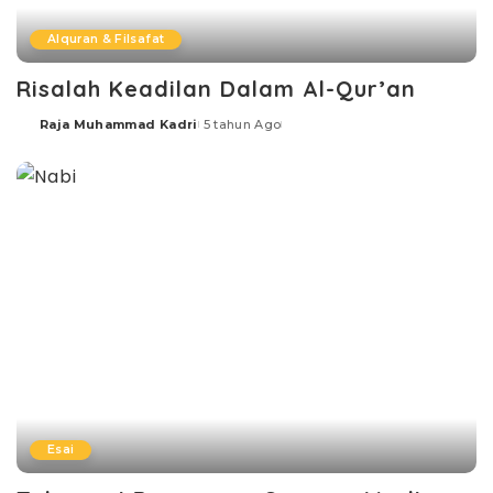
Alquran & Filsafat
Risalah Keadilan Dalam Al-Qur’an
Raja Muhammad Kadri
5 tahun Ago
Posted
by
Esai