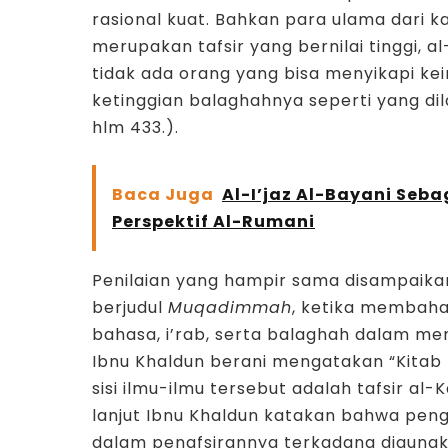
rasional kuat. Bahkan para ulama dari k
merupakan tafsir yang bernilai tinggi
tidak ada orang yang bisa menyikapi ke
ketinggian balaghahnya seperti yang dil
hlm 433.).
Baca Juga
Al-I’jaz Al-Bayani Seba
Perspektif Al-Rumani
Penilaian yang hampir sama disampaikan
berjudul
Muqadimmah
, ketika membaha
bahasa, i’rab, serta balaghah dalam m
Ibnu Khaldun berani mengatakan “Kitab
sisi ilmu-ilmu tersebut adalah tafsir al
lanjut Ibnu Khaldun katakan bahwa pen
dalam penafsirannya terkadang diguna