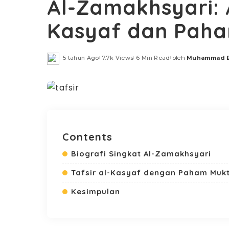
Al-Zamakhsyari: A
Kasyaf dan Paha
5 tahun Ago
7.7k Views
6 Min Read
oleh
Muhammad B
Posted
by
Contents
Biografi Singkat Al-Zamakhsyari
Tafsir al-Kasyaf dengan Paham Mukt
Kesimpulan