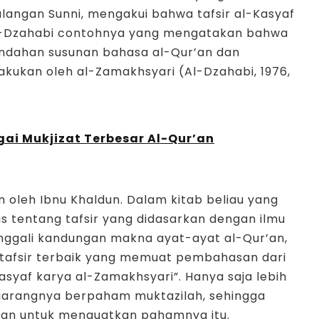
alangan Sunni, mengakui bahwa tafsir al-Kasyaf
, al-Dzahabi contohnya yang mengatakan bahwa
indahan susunan bahasa al-Qur’an dan
akukan oleh al-Zamakhsyari (Al-Dzahabi, 1976,
gai Mukjizat Terbesar Al-Qur’an
 oleh Ibnu Khaldun. Dalam kitab beliau yang
s tentang tafsir yang didasarkan dengan ilmu
enggali kandungan makna ayat-ayat al-Qur’an,
 tafsir terbaik yang memuat pembahasan dari
-Kasyaf karya al-Zamakhsyari”. Hanya saja lebih
garangnya berpaham muktazilah, sehingga
kan untuk menguatkan pahamnya itu.