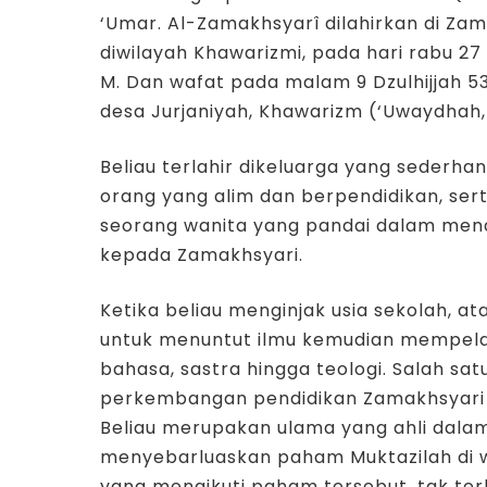
‘Umar. Al-Zamakhsyarî dilahirkan di Za
diwilayah Khawarizmi, pada hari rabu 2
M. Dan wafat pada malam 9 Dzulhijjah 53
desa Jurjaniyah, Khawarizm (‘Uwaydhah, 
Beliau terlahir dikeluarga yang seder
orang yang alim dan berpendidikan, ser
seorang wanita yang pandai dalam mend
kepada Zamakhsyari.
Ketika beliau menginjak usia sekolah, at
untuk menuntut ilmu kemudian mempelajar
bahasa, sastra hingga teologi. Salah s
perkembangan pendidikan Zamakhsyari y
Beliau merupakan ulama yang ahli dala
menyebarluaskan paham Muktazilah di w
yang mengikuti paham tersebut, tak ter