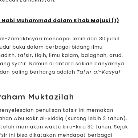
 Nabi Muhammad dalam Kitab Majusi (1)
al-Zamakhsyari
mencapai lebih dari 30 judul
dul buku dalam berbagai bidang ilmu,
dith, tafsir, fiqih, ilmu kalam, balaghah, arud,
ang sya’ir. Namun di antara sekian banyaknya
 dan paling berharga adalah
Tafsir al-Kasyaf
 Paham Muktazilah
penyelesaian penulisan
tafsir
ini memakan
an Abu Bakr al-Siddiq (Kurang lebih 2 tahun).
telah memakan waktu kira-kira 30 tahun. Sejak
tafsir ini bisa dikatakan mendapat berbagai