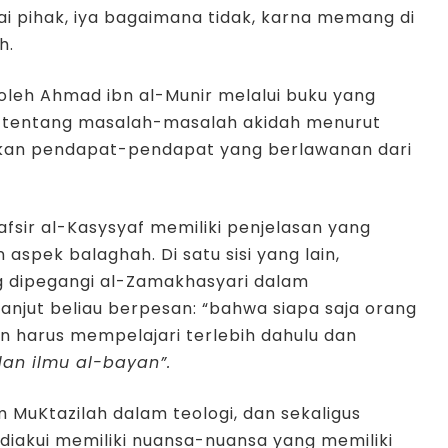
i pihak, iya bagaimana tidak, karna memang di
h.
n oleh Ahmad ibn al-Munir melalui buku yang
an tentang masalah-masalah akidah menurut
an pendapat-pendapat yang berlawanan dari
afsir al-Kasysyaf memiliki penjelasan yang
spek balaghah. Di satu sisi yang lain,
g dipegangi al-Zamakhasyari dalam
lanjut beliau berpesan: “bahwa siapa saja orang
an harus mempelajari terlebih dahulu dan
dan ilmu al-bayan”.
 MuKtazilah dalam teologi, dan sekaligus
i diakui memiliki nuansa-nuansa yang memiliki