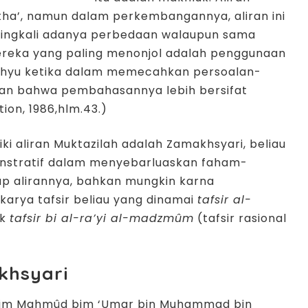
Atha’, namun dalam perkembangannya, aliran ini
ringkali adanya perbedaan walaupun sama
ereka yang paling menonjol adalah penggunaan
wahyu ketika dalam memecahkan persoalan-
akan bahwa pembahasannya lebih bersifat
tion, 1986,hlm.43.)
ki aliran Muktazilah adalah Zamakhsyari, beliau
nstratif dalam menyebarluaskan faham-
ap alirannya, bahkan mungkin karna
arya tafsir beliau yang dinamai
tafsir al-
ok
tafsir bi al-ra’yi al-madzmûm
(tafsir rasional
khsyari
âsim Mahmûd bim ‘Umar bin Muhammad bin