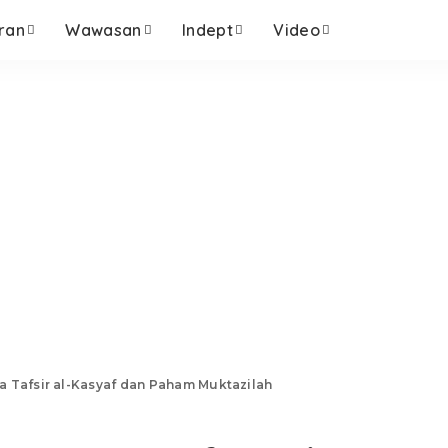
ran
Wawasan
Indept
Video
a Tafsir al-Kasyaf dan Paham Muktazilah