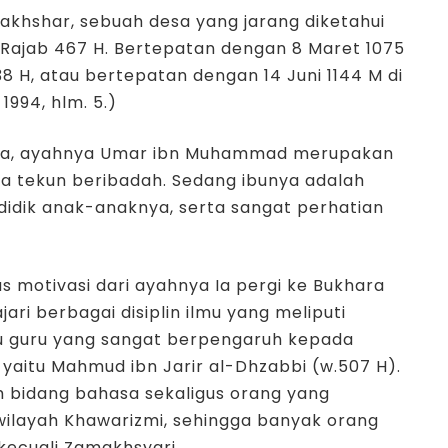
makhshar, sebuah desa yang jarang diketahui
7 Rajab 467 H. Bertepatan dengan 8 Maret 1075
8 H, atau bertepatan dengan 14 Juni 1144 M di
1994, hlm. 5.)
hana, ayahnya Umar ibn Muhammad merupakan
ta tekun beribadah. Sedang ibunya adalah
idik anak-anaknya, serta sangat perhatian
as motivasi dari ayahnya Ia pergi ke Bukhara
i berbagai disiplin ilmu yang meliputi
atu guru yang sangat berpengaruh kepada
aitu Mahmud ibn Jarir al-Dhzabbi (w.507 H).
m bidang bahasa sekaligus orang yang
ilayah Khawarizmi, sehingga banyak orang
kecuali Zamakhsyari.