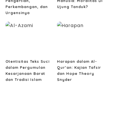
Pengertian,
Manusia: Moralitas Di
Perkembangan, dan
Ujung Tanduk?
Urgensinya
Otentisitas Teks Suci
Harapan dalam Al-
dalam Pergumulan
Qur’an: Kajian Tafsir
Kesarjanaan Barat
dan Hope Theory
dan Tradisi Islam
Snyder