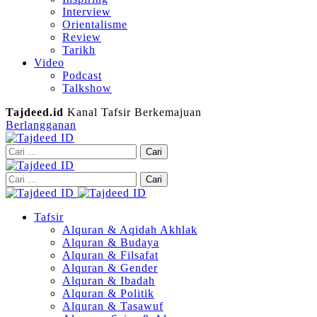
Interview
Orientalisme
Review
Tarikh
Video
Podcast
Talkshow
Tajdeed.id
Kanal Tafsir Berkemajuan
Berlangganan
Cari
untuk:
Cari
untuk:
Tafsir
Alquran & Aqidah Akhlak
Alquran & Budaya
Alquran & Filsafat
Alquran & Gender
Alquran & Ibadah
Alquran & Politik
Alquran & Tasawuf