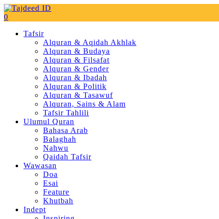
0
Tafsir
Alquran & Aqidah Akhlak
Alquran & Budaya
Alquran & Filsafat
Alquran & Gender
Alquran & Ibadah
Alquran & Politik
Alquran & Tasawuf
Alquran, Sains & Alam
Tafsir Tahlili
Ulumul Quran
Bahasa Arab
Balaghah
Nahwu
Qaidah Tafsir
Wawasan
Doa
Esai
Feature
Khutbah
Indept
Inspiring