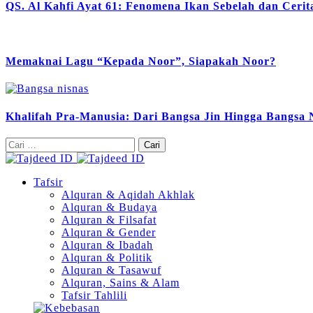
QS. Al Kahfi Ayat 61: Fenomena Ikan Sebelah dan Ceri
Memaknai Lagu “Kepada Noor”, Siapakah Noor?
Khalifah Pra-Manusia: Dari Bangsa Jin Hingga Bangsa 
Cari
untuk:
Tafsir
Alquran & Aqidah Akhlak
Alquran & Budaya
Alquran & Filsafat
Alquran & Gender
Alquran & Ibadah
Alquran & Politik
Alquran & Tasawuf
Alquran, Sains & Alam
Tafsir Tahlili