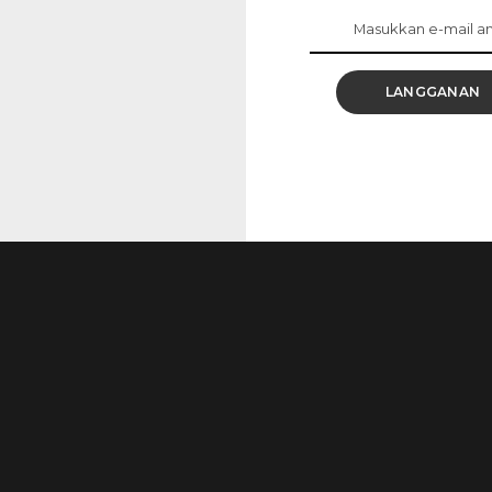
h semangat di manapun sekularisme dijumpai; di
Soalnya, sekularisasi
...
LANGGANAN