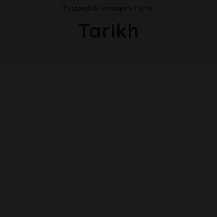
Tajdeed ID
>
Indept
>
Tarikh
Tarikh