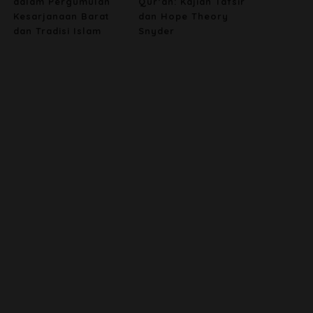
dalam Pergumulan
Qur’an: Kajian Tafsir
Kesarjanaan Barat
dan Hope Theory
dan Tradisi Islam
Snyder