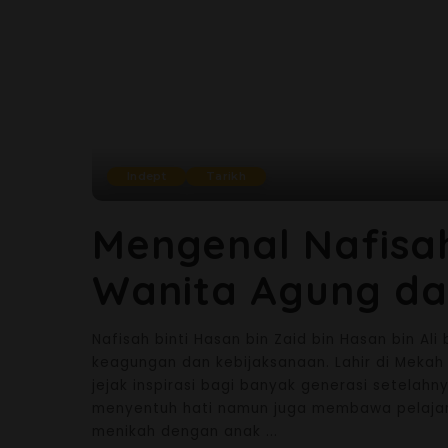
Indept
Tarikh
Mengenal Nafisah
Wanita Agung da
Nafisah binti Hasan bin Zaid bin Hasan bin A
keagungan dan kebijaksanaan. Lahir di Mekah
jejak inspirasi bagi banyak generasi setelahn
menyentuh hati namun juga membawa pelajara
menikah dengan anak
...