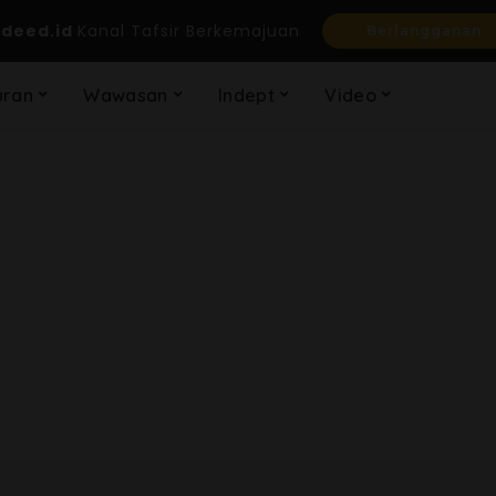
jdeed.id
Kanal Tafsir Berkemajuan
Berlangganan
uran
Wawasan
Indept
Video