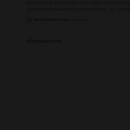
menentang eksploitasi, dan Islam anti kese
Suara Parau Menentang Penindasan, Ali Syar
Anja Hawari Fasya
1 tahun Ago
Posted
by