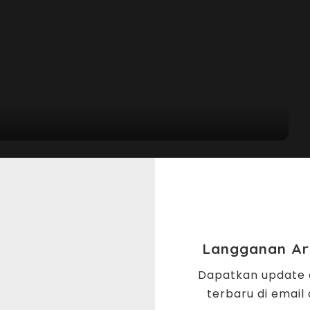
 Islam dan
yed Naquib Al-Attas
Langganan Art
ak hanya merupakan pernyataan pandangan dunia yang
Dapatkan update a
apkan berlawanan dengan Islam, dan Islam menolak
terbaru di email
 baik eksplisit dan maupun yang implisit; oleh karena