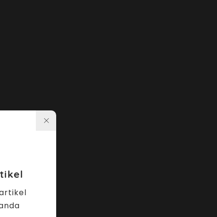
ikel
rtikel
 anda