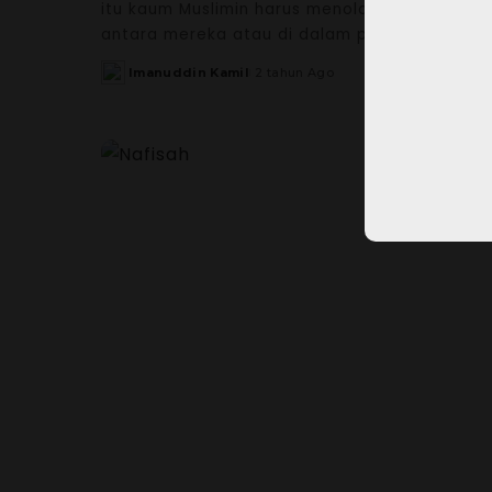
itu kaum Muslimin harus menolak dengan penu
antara mereka atau di dalam pikiran mereka. 
Imanuddin Kamil
2 tahun Ago
Posted
by