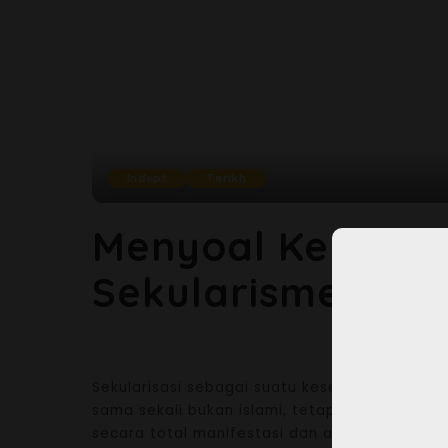
Indept
Tarikh
Menyoal Kembali
Sekularisme: Say
Sekularisasi sebagai suatu keseluruhan tid
sama sekali bukan islami, tetapi juga dihad
secara total manifestasi dan arti sekularisasi