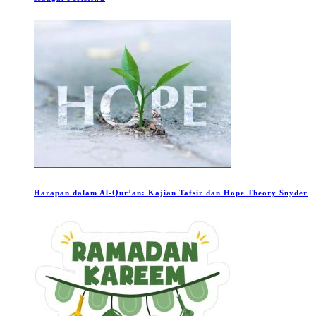
Harapan dalam Al-Qur’an: Kajian Tafsir dan Hope Theory Snyder