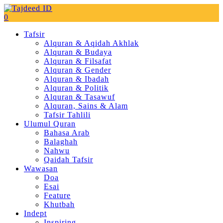
0
Tafsir
Alquran & Aqidah Akhlak
Alquran & Budaya
Alquran & Filsafat
Alquran & Gender
Alquran & Ibadah
Alquran & Politik
Alquran & Tasawuf
Alquran, Sains & Alam
Tafsir Tahlili
Ulumul Quran
Bahasa Arab
Balaghah
Nahwu
Qaidah Tafsir
Wawasan
Doa
Esai
Feature
Khutbah
Indept
Inspiring