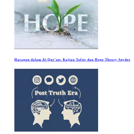
Harapan dalam Al-Qur’an: Kajian Tafsir dan Hope Theory Snyder