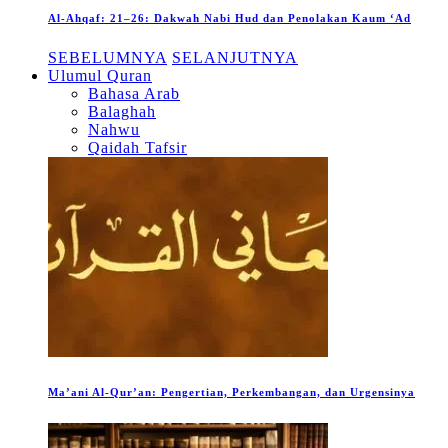
Al-Ahqaf: 21–26: Dakwah Nabi Hud dan Penolakan Kaum ‘Ad
SEBELUMNYA
SELANJUTNYA
Ulumul Quran
Bahasa Arab
Balaghah
Nahwu
Qaidah Tafsir
Ma’ani Al-Qur’an: Pengertian, Perkembangan, dan Urgensinya