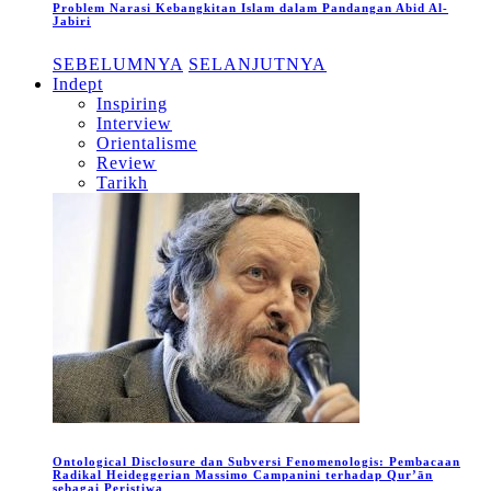
Problem Narasi Kebangkitan Islam dalam Pandangan Abid Al-
Jabiri
SEBELUMNYA
SELANJUTNYA
Indept
Inspiring
Interview
Orientalisme
Review
Tarikh
Ontological Disclosure dan Subversi Fenomenologis: Pembacaan
Radikal Heideggerian Massimo Campanini terhadap Qur’ān
sebagai Peristiwa