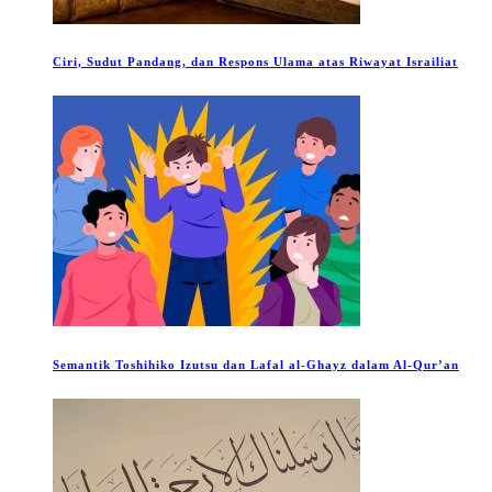
Ciri, Sudut Pandang, dan Respons Ulama atas Riwayat Israiliat
Semantik Toshihiko Izutsu dan Lafal al-Ghayz dalam Al-Qur’an