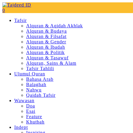
0
Tafsir
Alquran & Aqidah Akhlak
Alquran & Budaya
Alquran & Filsafat
Alquran & Gender
Alquran & Ibadah
Alquran & Politik
Alquran & Tasawuf
Alquran, Sains & Alam
Tafsir Tahlili
Ulumul Quran
Bahasa Arab
Balaghah
Nahwu
Qaidah Tafsir
Wawasan
Doa
Esai
Feature
Khutbah
Indept
Inspiring