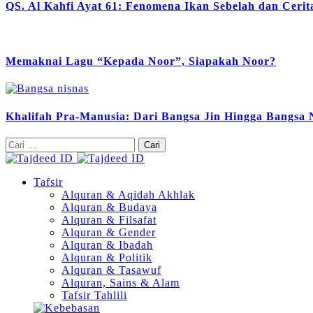
QS. Al Kahfi Ayat 61: Fenomena Ikan Sebelah dan Ceri
Memaknai Lagu “Kepada Noor”, Siapakah Noor?
Khalifah Pra-Manusia: Dari Bangsa Jin Hingga Bangsa 
Cari
untuk:
Tafsir
Alquran & Aqidah Akhlak
Alquran & Budaya
Alquran & Filsafat
Alquran & Gender
Alquran & Ibadah
Alquran & Politik
Alquran & Tasawuf
Alquran, Sains & Alam
Tafsir Tahlili