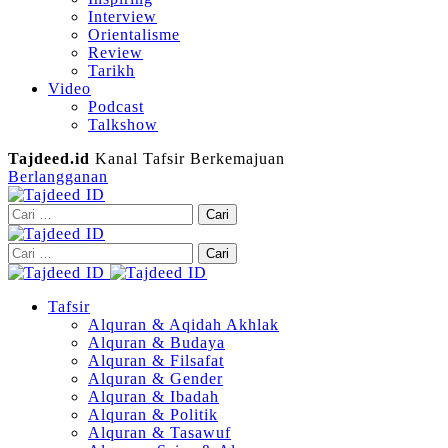
Interview
Orientalisme
Review
Tarikh
Video
Podcast
Talkshow
Tajdeed.id
Kanal Tafsir Berkemajuan
Berlangganan
Cari
untuk:
Cari
untuk:
Tafsir
Alquran & Aqidah Akhlak
Alquran & Budaya
Alquran & Filsafat
Alquran & Gender
Alquran & Ibadah
Alquran & Politik
Alquran & Tasawuf